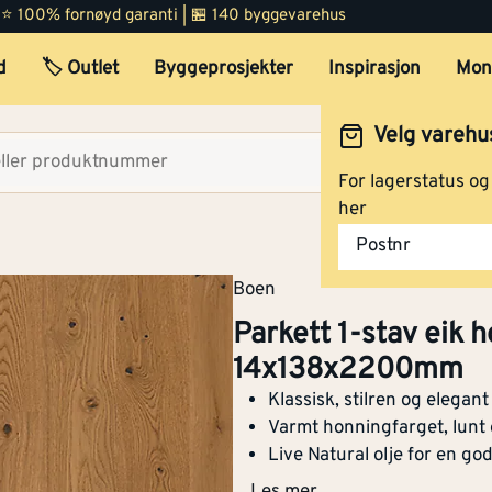
oljet/børstet 14x138x22
 | ⭐ 100% fornøyd garanti | 🏪 140 byggevarehus
Bredde
[mm]
138
d
🏷️ Outlet
Byggeprosjekter
Inspirasjon
Mon
Tykkelse
[mm]
14
Parkett 1-stav eik hvit vivo
Velg varehu
oljet/børstet 14x138x22
Lengde (mm)
[mm]
2200
Velg lag
For lagerstatus o
her
Børstet overflate
Ja
Postnr
Parkett 1-stav eik hvit se
Tykkelse
3.5
oljet/børstet 14x138x22
[mm]
Boen
slitesjikt
Parkett 1-stav eik 
Varmeled
0.14
14x138x2200mm
ningsevn
Parkett 1-stav eik authenti
Klassisk, stilren og elega
e i
espressivo oljet/børstet
[w/(m.k)]
Varmt honningfarget, lunt 
14x138x2200mm
henhold
Live Natural olje for en god
til EN