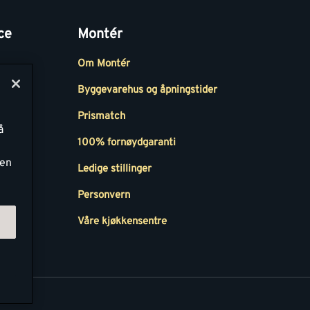
ce
Montér
Om Montér
Byggevarehus og åpningstider
Prismatch
å
r
100% fornøydgaranti
ken
Ledige stillinger
all
Personvern
Våre kjøkkensentre