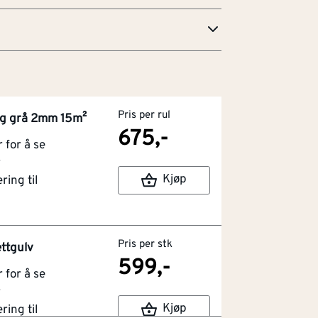
Pris per rul
g grå 2mm 15m²
675,-
for å se
r
Kjøp
ring til
Pris per stk
ettgulv
599,-
for å se
r
Kjøp
ring til