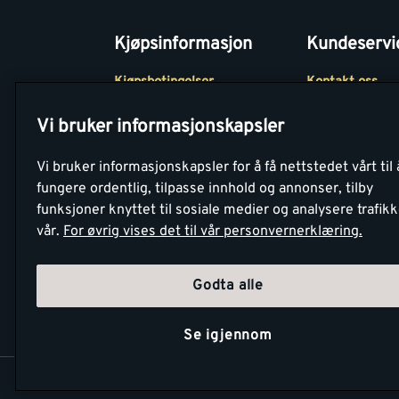
Kjøpsinformasjon
Kundeservi
Kjøpsbetingelser
Kontakt oss
Betaling
Tjenester
Vi bruker informasjonskapsler
Netthandel
Montér Klubb
Vi bruker informasjonskapsler for å få nettstedet vårt til 
Retur- og
Medlemsavtale
fungere ordentlig, tilpasse innhold og annonser, tilby
angrerettsskjema
funksjoner knyttet til sosiale medier og analysere trafik
Montér Bedrift
vår.
For øvrig vises det til vår personvernerklæring.
Retur av EE-avf
Godta alle
Se igjennom
Copyright Montér 2026