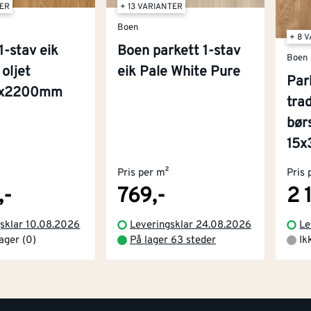
TER
+ 13 VARIANTER
Boen
+ 8 
1-stav eik
Boen parkett 1-stav
Boen
oljet
eik Pale White Pure
Par
81x2200mm
trad
bør
15
Pris per m²
Pris 
,-
769,-
2 
gsklar 10.08.2026
Leveringsklar 24.08.2026
Le
lager (0)
På lager 63 steder
Ik