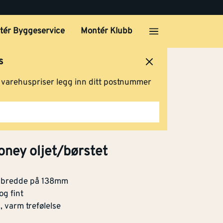
00mm
Kjøp
tér Byggeservice
Montér Klubb
s
00mm
ersted
Logg inn
Handlevogn
Kjøp
g varehuspriser legg inn ditt postnummer
mi smoked
00mm
Kjøp
honey oljet/børstet
c
nt bredde på 138mm
og fint
Kjøp
, varm trefølelse