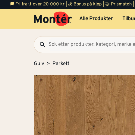
🚚 Fri frakt over 20 000 kr | 💰 Bonus på kjøp | 🤝 Prismatch
Alle Produkter
Tilbu
Gulv
Parkett