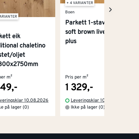
+ 4 VARIANTER
Boen
VARIANTER
Parkett 1-stav eik
soft brown live matt
kett eik
plus
itional chaletino
stet/oljet
x300x2750mm
per m²
Pris per m²
149,-
1 329,-
veringsklar 10.08.2026
Leveringsklar 10.08.2026
ke på lager (0)
Ikke på lager (0)