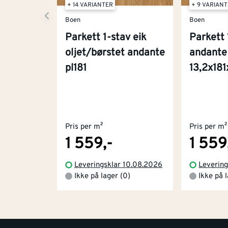
+ 14 VARIANTER
+ 9 VARIAN
Boen
Boen
Parkett 1-stav eik
Parkett 
oljet/børstet andante
andante 
pl181
13,2x1
Pris per m²
Pris per m²
1 559,-
1 559
Leveringsklar 10.08.2026
Leverin
Ikke på lager (0)
Ikke på 