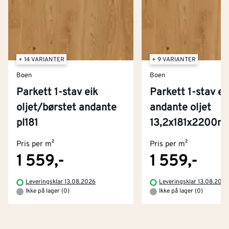
+ 14 VARIANTER
+ 9 VARIANTER
Boen
Boen
Parkett 1-stav eik
Parkett 1-stav ei
oljet/børstet andante
andante oljet
Kontakt oss
pl181
13,2x181x2200
Om Montér
Pris per m²
Pris per m²
Kjøpsbetingelser
Tjenester
Byggevarehus og åpningstider
1 559,-
1 559,-
Betaling
Montér Klubb
Leveringsklar 13.08.2026
Leveringsklar 13.08.202
Prismatch
Ikke på lager (0)
Ikke på lager (0)
Netthandel
Medlemsavtaler
100% fornøydgaranti