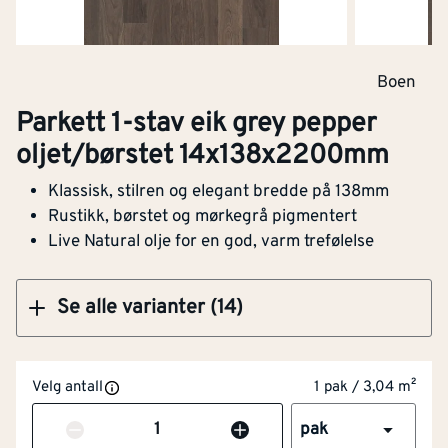
Parkett 1-stav eik authentic espressivo
Boen
oljet/børstet 14x138x2200mm
Parkett 1-stav eik grey pepper
oljet/børstet 14x138x2200mm
Klassisk, stilren og elegant bredde på 138mm
Bredde
[mm]
138
Kjøp
Rustikk, børstet og mørkegrå pigmentert
Live Natural olje for en god, varm trefølelse
Tykkelse
[mm]
14
Lengde (mm)
[mm]
2200
Se alle varianter (14)
Børstet overflate
Ja
Velg antall
1 pak / 3,04 m²
Tykkelse slitesjikt
[mm]
3.5
Antall
pak