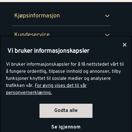
Retur- og angrerettsskjema
Montér Bedrift
Ledige stillinger
Kjøpsinformasjon
Retur av EE-avfall
Personvern
Kundeservice
Våre kjøkkensentre
Vi bruker informasjonskapsler
Montér
Vi bruker informasjonskapsler for å få nettstedet vårt til
å fungere ordentlig, tilpasse innhold og annonser, tilby
funksjoner knyttet til sosiale medier og analysere
trafikken vår.
For øvrig vises det til vår
personvernerklæring.
Godta alle
Se igjennom