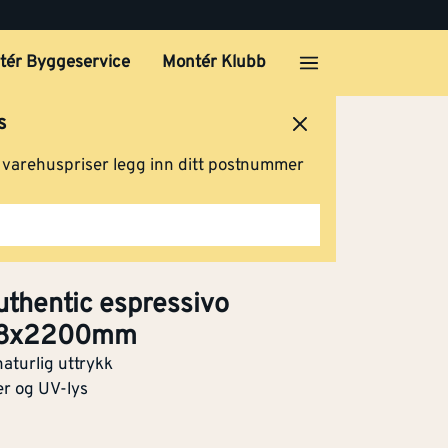
00mm
Kjøp
tér Byggeservice
Montér Klubb
s
00mm
ersted
Logg inn
Handlevogn
Kjøp
g varehuspriser legg inn ditt postnummer
mi smoked
00mm
Kjøp
authentic espressivo
138x2200mm
c
naturlig uttrykk
r og UV-lys
Kjøp
373