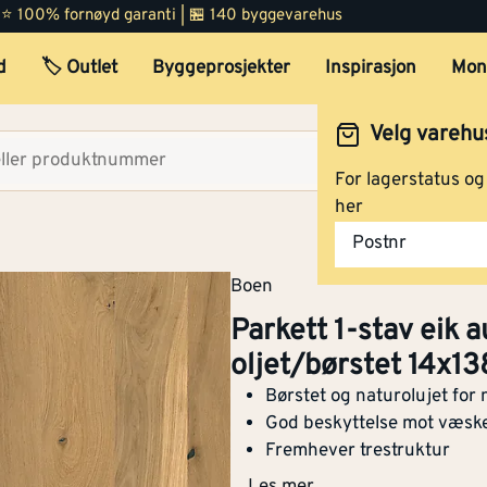
oljet/børstet 14x138x22
 | ⭐ 100% fornøyd garanti | 🏪 140 byggevarehus
Tykkelse
[mm]
14
d
🏷️ Outlet
Byggeprosjekter
Inspirasjon
Mon
Lengde (mm)
[mm]
2200
Parkett 1-stav eik hvit vivo
Velg varehu
oljet/børstet 14x138x22
Børstet overflate
Ja
Velg lag
For lagerstatus o
Tykkelse
3.5
her
[mm]
slitesjikt
Postnr
Parkett 1-stav eik hvit se
oljet/børstet 14x138x22
Boen
Varmeled
0.14
ningsevn
Parkett 1-stav eik 
e i
[w/(m.k)]
oljet/børstet 14x
henhold
Parkett 1-stav eik authenti
til EN
Børstet og naturolujet for 
espressivo oljet/børstet
12664
God beskyttelse mot væske
14x138x2200mm
Fremhever trestruktur
Kli
-6.34