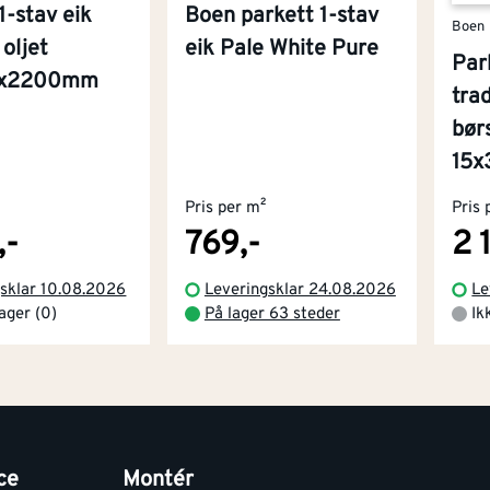
1-stav eik
Boen parkett 1-stav
Boen
oljet
eik Pale White Pure
Par
81x2200mm
trad
bør
15
Pris per m²
Pris 
,-
769,-
2 
gsklar 10.08.2026
Leveringsklar 24.08.2026
Le
lager (0)
På lager 63 steder
Ik
ce
Montér