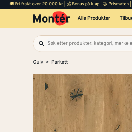
🚚 Fri frakt over 20 000 kr | 💰 Bonus på kjøp | 🤝 Prismatch
Alle Produkter
Tilbu
Gulv
Parkett