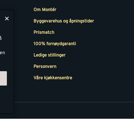
Om Montér
Byggevarehus og åpningstider
Prismatch
å
r
100% fornøydgaranti
ken
Ledige stillinger
all
Personvern
Våre kjøkkensentre