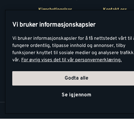
Kjøpsbetingelser
Kontakt oss
Betaling
Tjenester
Vi bruker informasjonskapsler
Netthandel
Montér Klubb
Vi bruker informasjonskapsler for å få nettstedet vårt til 
Retur- og
Medlemsavtale
fungere ordentlig, tilpasse innhold og annonser, tilby
angrerettsskjema
funksjoner knyttet til sosiale medier og analysere trafik
Montér Bedrift
vår.
For øvrig vises det til vår personvernerklæring.
Retur av EE-avf
Godta alle
Se igjennom
Copyright Montér 2026