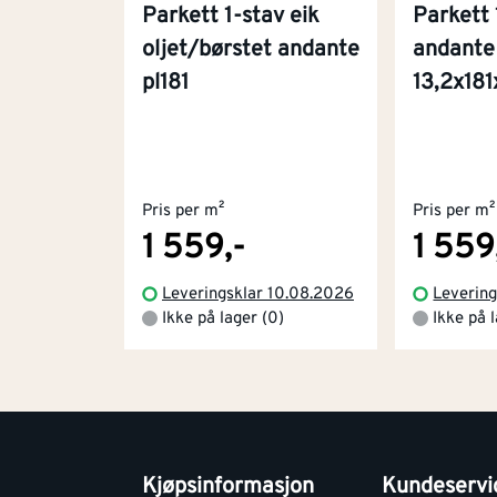
Parkett 1-stav eik
Parkett 
oljet/børstet andante
andante 
pl181
13,2x1
Pris per m²
Pris per m²
1 559,-
1 559
Leveringsklar 10.08.2026
Leverin
Ikke på lager (0)
Ikke på 
Kjøpsinformasjon
Kundeservi