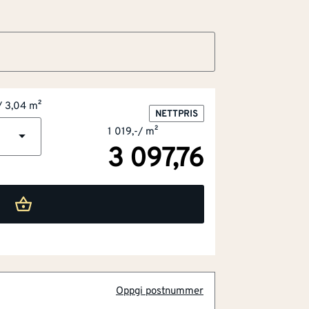
/ 3,04 m²
NETTPRIS
1 019,-
/
m²
system
3 097,76
naturlig uttrykk
r og UV-lys
Oppgi postnummer
rdisk klima
ig