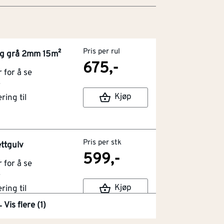
Pris per rul
g grå 2mm 15m²
675,-
for å se
r
Kjøp
ring til
Pris per stk
ettgulv
599,-
for å se
r
Kjøp
ring til
Vis flere (1)