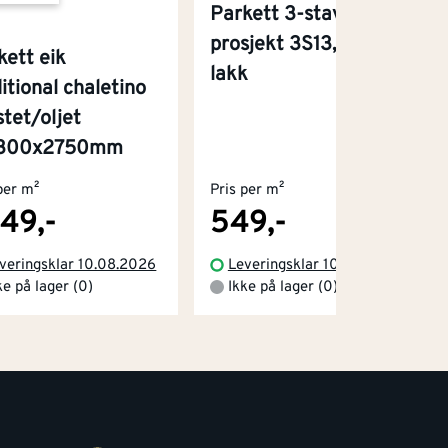
Parkett 3-stav eik
prosjekt 3S13,2 matt
kett eik
lakk
itional chaletino
stet/oljet
x300x2750mm
per m²
Pris per m²
149,-
549,-
veringsklar 10.08.2026
Leveringsklar 10.08.2026
ke på lager (0)
Ikke på lager (0)