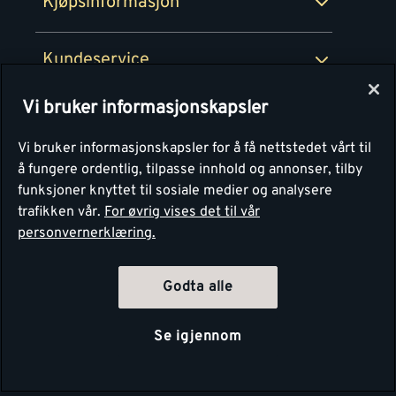
Kjøpsinformasjon
Retur av EE-avfall
Personvern
Kundeservice
Våre kjøkkensentre
Vi bruker informasjonskapsler
Montér
Vi bruker informasjonskapsler for å få nettstedet vårt til
å fungere ordentlig, tilpasse innhold og annonser, tilby
funksjoner knyttet til sosiale medier og analysere
trafikken vår.
For øvrig vises det til vår
personvernerklæring.
Godta alle
Se igjennom
Copyright Montér 2026