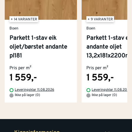
+ 14 VARIANTER
+ 9 VARIANTER
Boen
Boen
Parkett 1-stav eik
Parkett 1-stav ei
oljet/børstet andante
andante oljet
Kontakt oss
pl181
13,2x181x2200
Om Montér
Pris per m²
Pris per m²
Kjøpsbetingelser
Tjenester
Byggevarehus og åpningstider
1 559,-
1 559,-
Betaling
Montér Klubb
Leveringsklar 11.08.2026
Leveringsklar 11.08.2026
Prismatch
Ikke på lager (0)
Ikke på lager (0)
Netthandel
Medlemsavtaler
100% fornøydgaranti
Retur- og angrerettsskjema
Montér Bedrift
Ledige stillinger