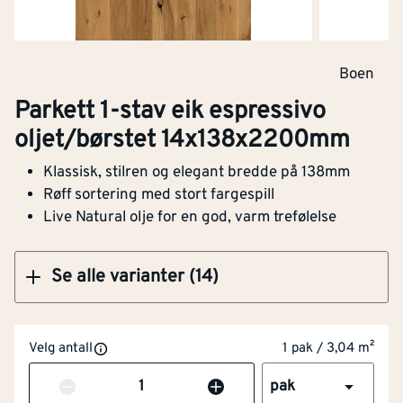
Parkett 1-stav eik authentic espressivo
Boen
oljet/børstet 14x138x2200mm
Parkett 1-stav eik espressivo
oljet/børstet 14x138x2200mm
Klassisk, stilren og elegant bredde på 138mm
Bredde
[mm]
138
Kjøp
Røff sortering med stort fargespill
Live Natural olje for en god, varm trefølelse
Tykkelse
[mm]
14
Lengde (mm)
[mm]
2200
Se alle varianter (14)
Børstet overflate
Ja
Velg antall
1 pak / 3,04 m²
Tykkelse slitesjikt
[mm]
3.5
Antall
pak