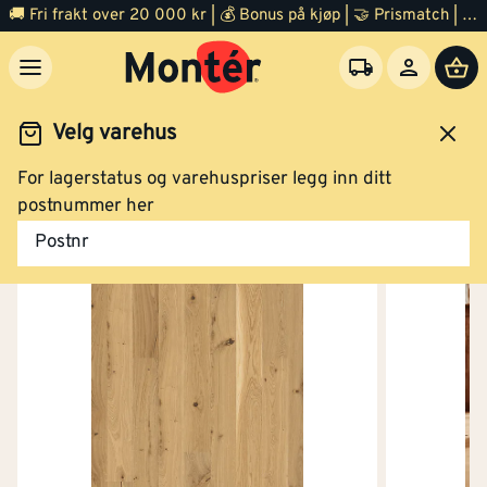
🚚 Fri frakt over 20 000 kr | 💰 Bonus på kjøp | 🤝 Prismatch | ⭐ 100% fornøyd garanti | 🏪 140 byggevarehus
Kjøp
Parkett 1-stav eik hvit vivo oljet/børstet
14x138x2200mm
Velg varehus
For lagerstatus og varehuspriser legg inn ditt
Gulv
Parkett
postnummer her
Postnr
Kjøp
Parkett 1-stav eik hvit semi smoked
oljet/børstet 14x138x2200mm
Kjøp