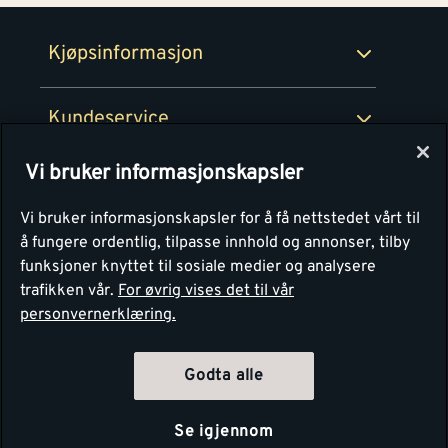
Retur- og angrerettsskjema
Montér Bedrift
Ledige stillinger
Kjøpsinformasjon
Retur av EE-avfall
Personvern
Kundeservice
Våre kjøkkensentre
Vi bruker informasjonskapsler
Montér
Vi bruker informasjonskapsler for å få nettstedet vårt til
å fungere ordentlig, tilpasse innhold og annonser, tilby
funksjoner knyttet til sosiale medier og analysere
trafikken vår.
For øvrig vises det til vår
personvernerklæring.
Godta alle
Se igjennom