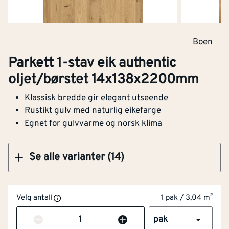
Parkett 1-stav eik authentic espressivo
Boen
oljet/børstet 14x138x2200mm
Parkett 1-stav eik authentic
oljet/børstet 14x138x2200mm
Klassisk bredde gir elegant utseende
Bredde
[mm]
138
Kjøp
Rustikt gulv med naturlig eikefarge
Egnet for gulvvarme og norsk klima
Tykkelse
[mm]
14
Lengde (mm)
[mm]
2200
Se alle varianter (14)
Børstet overflate
Ja
Velg antall
1 pak / 3,04 m²
Tykkelse slitesjikt
[mm]
3.5
Antall
pak