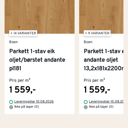
+ 14 VARIANTER
+ 9 VARIANTER
Boen
Boen
Parkett 1-stav eik
Parkett 1-stav ei
oljet/børstet andante
andante oljet
Kontakt oss
pl181
13,2x181x2200
Om Montér
Pris per m²
Pris per m²
Kjøpsbetingelser
Tjenester
Byggevarehus og åpningstider
1 559,-
1 559,-
Betaling
Montér Klubb
Leveringsklar 10.08.2026
Leveringsklar 10.08.202
Prismatch
Ikke på lager (0)
Ikke på lager (0)
Netthandel
Medlemsavtaler
100% fornøydgaranti