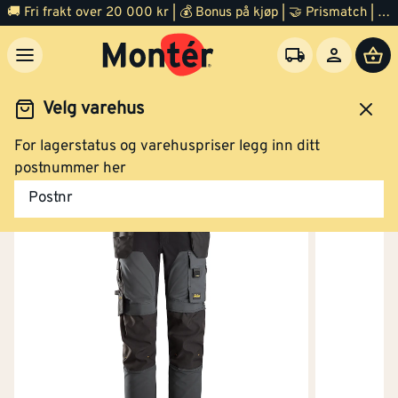
🚚 Fri frakt over 20 000 kr | 💰 Bonus på kjøp | 🤝 Prismatch | ⭐ 100% fornøyd garanti | 🏪 140 byggevarehus
Velg varehus
Vanntett
Nei
For lagerstatus og varehuspriser legg inn ditt
Bukse softshell blå/sort str 254
idsklær og verneutstyr
Arbeidsklær
Arbeidsbukse
postnummer her
Varmeisolert
Nei
Postnr
Flammehemmende
Nei
versjon
Vannavvisende
Nei
Bukse softshell blå/sort str 256
Høy synlighet
Nei
(signalfarger)