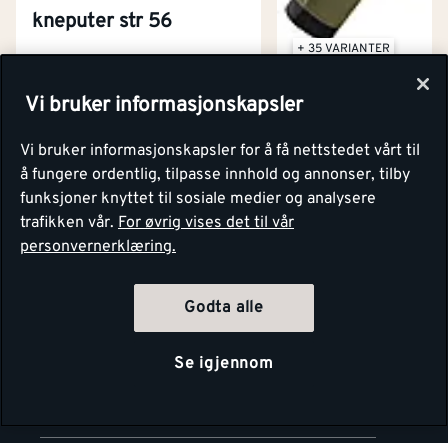
kneputer str 56
+ 35 VARIANTER
SNICKERS WORKWEAR
Vi bruker informasjonskapsler
Bukse softshell 
Kontakt oss
str 44
Om Montér
Vi bruker informasjonskapsler for å få nettstedet vårt til
å fungere ordentlig, tilpasse innhold og annonser, tilby
Pris per stk
Pris per stk
Kjøpsbetingelser
Tjenester
funksjoner knyttet til sosiale medier og analysere
Byggevarehus og åpningstider
2 249,-
1 779,-
trafikken vår.
For øvrig vises det til vår
Betaling
personvernerklæring.
Montér Klubb
Nettlager (0)
Nettlager (0)
Prismatch
På lager 4 steder
Ikke på lager (0)
Netthandel
Godta alle
Medlemsavtaler
100% fornøydgaranti
Retur- og angrerettsskjema
Se igjennom
Montér Bedrift
Ledige stillinger
Kjøpsinformasjon
Retur av EE-avfall
Personvern