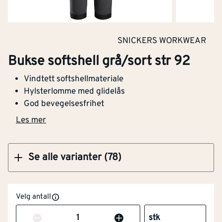
Med reflekterende striper
Nei
Barnemodell
Nei
SNICKERS WORKWEAR
Bukse softshell blå/sort str 258
Lysbueprøvet
Nei
Bukse softshell grå/sort str 92
Varslingsbeskyttelse i
Nei
Vindtett softshellmateriale
henhold til EN ISO 20471
Hylsterlomme med glidelås
God bevegelsesfrihet
Snekkerbukse/selebukse
Ja
Les mer
Vadere
Nei
Se alle varianter (78)
Engangsversjon
Nei
Antistatisk utførelse
Nei
Velg antall
Fukt/vanntetthet i
Nei
Antall
stk