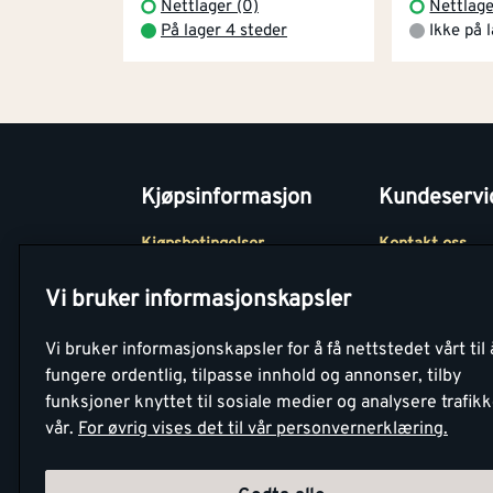
Nettlager (0)
Nettlage
På lager 4 steder
Ikke på 
Kjøpsinformasjon
Kundeservi
Kjøpsbetingelser
Kontakt oss
Betaling
Tjenester
Vi bruker informasjonskapsler
Netthandel
Montér Klubb
Vi bruker informasjonskapsler for å få nettstedet vårt til 
Retur- og
Medlemsavtale
fungere ordentlig, tilpasse innhold og annonser, tilby
angrerettsskjema
funksjoner knyttet til sosiale medier og analysere trafik
Montér Bedrift
vår.
For øvrig vises det til vår personvernerklæring.
Retur av EE-avf