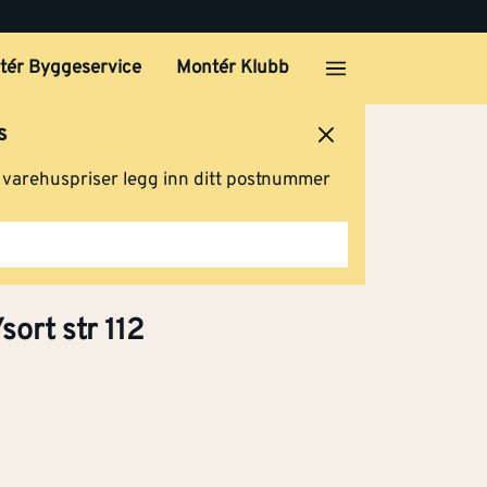
r 252
tér Byggeservice
Montér Klubb
Kjøp
s
r 254
ersted
Logg inn
Handlevogn
g varehuspriser legg inn ditt postnummer
Kjøp
r 256
Kjøp
sort str 112
r 258
Kjøp