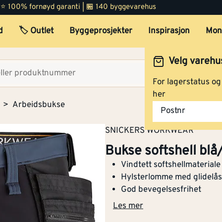
 | ⭐ 100% fornøyd garanti | 🏪 140 byggevarehus
Barnemodell
Nei
Bukse softshell blå/sort st
d
🏷️ Outlet
Byggeprosjekter
Inspirasjon
Mon
Lysbueprøvet
Nei
Velg varehu
Varslingsbeskyttels
Nei
Bukse softshell blå/sort st
Velg lag
e i henhold til EN
For lagerstatus o
ISO 20471
her
Arbeidsbukse
Postnr
Snekkerbukse/seleb
Ja
Bukse softshell blå/sort st
ukse
SNICKERS WORKWEAR
Bukse softshell blå/
Vadere
Nei
Vindtett softshellmateriale
Engangsversjon
Hylsterlomme med glidelås
Nei
Bukse softshell blå/sort st
God bevegelsesfrihet
Antistatisk utførelse
Nei
Les mer