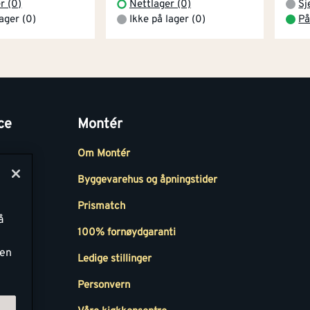
r (0)
Nettlager (0)
Sj
lager (0)
Ikke på lager (0)
På
ce
Montér
Om Montér
Byggevarehus og åpningstider
Prismatch
å
r
100% fornøydgaranti
ken
Ledige stillinger
all
Personvern