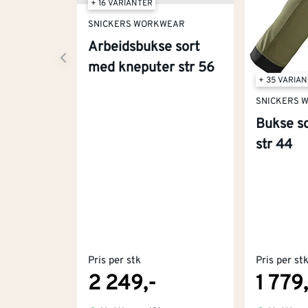
+ 16 VARIANTER
SNICKERS WORKWEAR
Arbeidsbukse sort
med kneputer str 56
+ 35 VARIA
SNICKERS 
Bukse so
str 44
Pris per stk
Pris per st
2 249,-
1 779,