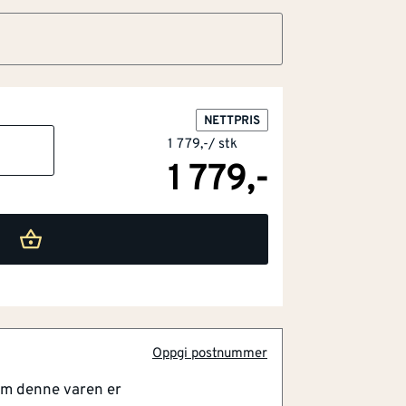
NETTPRIS
1 779,-
/
stk
1 779,-
Oppgi postnummer
om denne varen er
ngstekstiler