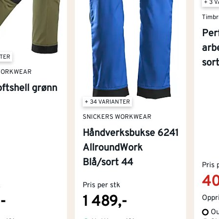
+ 3 
Timbr
Per
arb
NTER
sor
WORKWEAR
ftshell grønn
+ 34 VARIANTER
SNICKERS WORKWEAR
Håndverksbukse 6241
AllroundWork
Blå/sort 44
Pris 
40
k
Pris per stk
-
1 489,-
Oppri
Ou