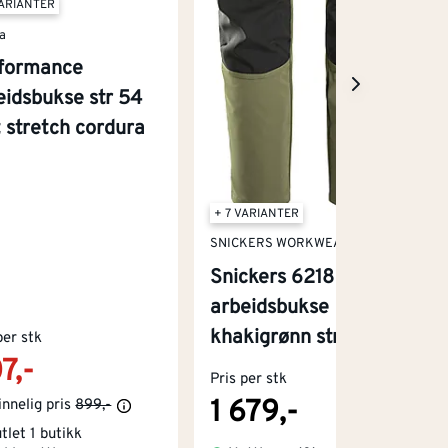
VARIANTER
a
formance
eidsbukse str 54
t stretch cordura
+ 7 VARIANTER
SNICKERS WORKWEAR
Snickers 6218
arbeidsbukse
khakigrønn str 44
per stk
7,-
Pris per stk
1 679,-
nnelig pris
899,-
tlet 1 butikk