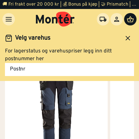
🚚 Fri frakt over 20 000 kr | 💰 Bonus på kjøp | 🤝 Prismatch | ⭐ 100% fornøyd garanti | 🏪 140 byggevarehus
Kjøp
Velg varehus
Vanntett
Nei
For lagerstatus og varehuspriser legg inn ditt
Bukse softshell blå/sort str 254
idsklær og verneutstyr
Arbeidsklær
Arbeidsbukse
postnummer her
Varmeisolert
Nei
Postnr
Flammehemmende
Nei
versjon
Kjøp
Vannavvisende
Nei
Bukse softshell blå/sort str 256
Høy synlighet
Nei
(signalfarger)