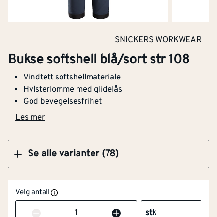
Med reflekterende striper
Nei
Kjøp
Barnemodell
Nei
SNICKERS WORKWEAR
Bukse softshell blå/sort str 258
Lysbueprøvet
Nei
Bukse softshell blå/sort str 108
Varslingsbeskyttelse i
Nei
Vindtett softshellmateriale
henhold til EN ISO 20471
Hylsterlomme med glidelås
God bevegelsesfrihet
Kjøp
Snekkerbukse/selebukse
Ja
Les mer
Vadere
Nei
Se alle varianter (78)
Engangsversjon
Nei
Antistatisk utførelse
Nei
Velg antall
Fukt/vanntetthet i
Nei
Antall
stk