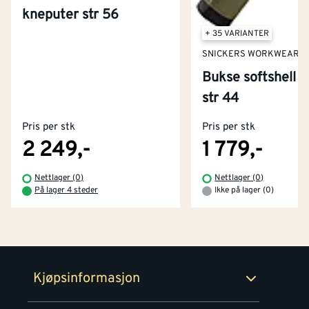
kneputer str 56
+ 35 VARIANTER
SNICKERS WORKWEAR
Bukse softshell 
Kontakt oss
str 44
Om Montér
Pris per stk
Pris per stk
Kjøpsbetingelser
Tjenester
Byggevarehus og åpningstider
2 249,-
1 779,-
Betaling
Montér Klubb
Nettlager (0)
Nettlager (0)
Prismatch
På lager 4 steder
Ikke på lager (0)
Netthandel
Medlemsavtaler
100% fornøydgaranti
Retur- og angrerettsskjema
Montér Bedrift
Ledige stillinger
Kjøpsinformasjon
Retur av EE-avfall
Personvern