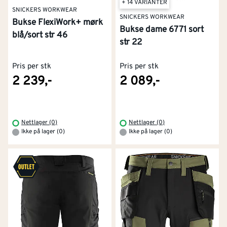
+ 14 VARIANTER
Hold deg tørr med Lyngsøe Rainwear
SNICKERS WORKWEAR
SNICKERS WORKWEAR
Bukse FlexiWork+ mørk
Bukse dame 6771 sort
Når været virkelig er på sitt verste, er
Lyngsøe
blå/sort str 46
str 22
Rainwear
merket du skal se etter. De er spesialister på
vanntett arbeidstøy, og tilbyr funksjonelle regnbukser
Pris per stk
Pris per stk
som er lette, slitesterke og holder deg tørr og
2 239,-
2 089,-
beskyttet, uansett hvor mye det bøtter ned.
Les mindre
Nettlager (0)
Nettlager (0)
Ikke på lager (0)
Ikke på lager (0)