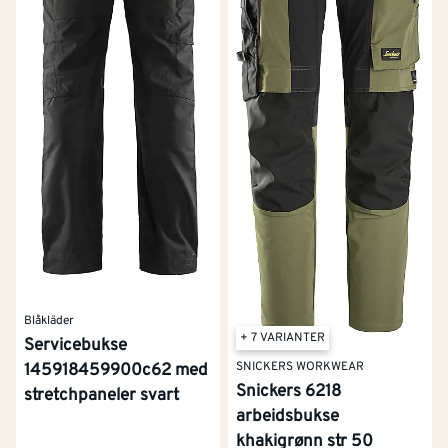
Blåkläder
+ 7 VARIANTER
Servicebukse
SNICKERS WORKWEAR
145918459900c62 med
Snickers 6218
stretchpaneler svart
arbeidsbukse
khakigrønn str 50