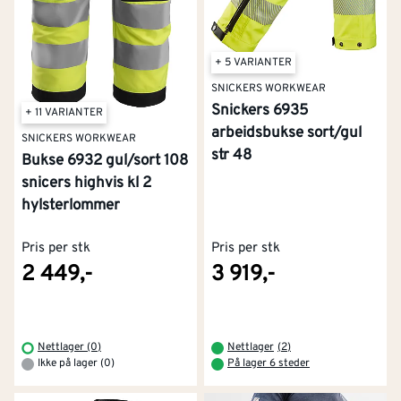
+ 5 VARIANTER
SNICKERS WORKWEAR
Snickers 6935
+ 11 VARIANTER
arbeidsbukse sort/gul
SNICKERS WORKWEAR
str 48
Bukse 6932 gul/sort 108
snicers highvis kl 2
hylsterlommer
Pris per stk
Pris per stk
2 449,-
3 919,-
Nettlager (0)
Nettlager
(
2
)
Ikke på lager (0)
På lager 6 steder