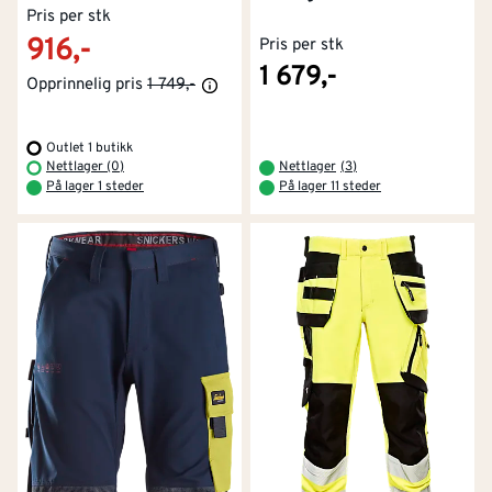
Pris per stk
916,-
Pris per stk
1 679,-
Opprinnelig pris
1 749,-
Outlet 1 butikk
Nettlager (0)
Nettlager
(
3
)
På lager 1 steder
På lager 11 steder