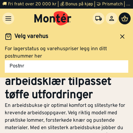
🚚 Fri frakt over 20 000 kr | 💰 Bonus på kjøp | 🤝 Prismatch | ⭐ 100% fornøyd garanti | 🏪 140 byggevarehus
Velg varehus
For lagerstatus og varehuspriser legg inn ditt
idsklær og verneutstyr
Arbeidsklær
Arbeidsbukse
postnummer her
Arbeidsbukse – Robust
Postnr
arbeidsklær tilpasset
tøffe utfordringer
En arbeidsbukse gir optimal komfort og slitestyrke for
krevende arbeidsoppgaver. Velg riktig modell med
praktiske lommer, forsterkede knær og pustende
materialer. Med en slitesterk arbeidsbukse jobber du