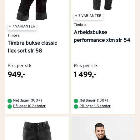
Når du skal investere i en ny arbeidsbukse, er det lurt
+ 7 VARIANTER
å se etter funksjoner som møter dine spesifikke behov.
Timbra
+ 7 VARIANTER
Arbeidsbukse
Materialer
Timbra
performance xtm str 54
Timbra bukse classic
De fleste robuste arbeidsbukser er laget av en
flex sort str 58
blanding av bomull og polyester (PolyCotton).
Polyester bidrar med slitestyrke, fukttransport og
Pris per stk
Pris per stk
fargebestandighet, mens bomull gir god komfort. Se
949,-
1 499,-
etter Cordura® eller lignende vevinger – dette er
ekstremt slitesterke stoffer som brukes på utsatte
områder.
Nettlager
(
100+
)
Nettlager
(
100+
)
På lager 102 steder
På lager 115 steder
Forsterkninger på arbeidsbuksen
Områder på arbeiddsbuksen som erfaringsmessig
slites raskt ut må forsterkes. Sjekk spesielt