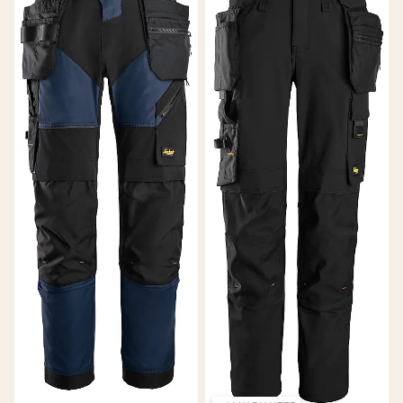
Robuste bukser fra Blåkläder
Blåkläder
er synonymt med slitestyrke og robusthet,
og deres varemerke er ofte den karakteristiske gule
logoen. De har et rykte på seg for å lage bukser som er
"tøffe som juling" og er et godt valg for dem som
trenger maksimal holdbarhet. Arbeidsbuksene er laget
i kraftige materialer som tåler stor slitasje. Blåkläder
har også et godt utvalg av varselklær og
flammehemmende bukser.
Timbra – prisgunstig og slitesterk
Timbra
er et godt alternativ for deg som trenger solide
arbeidsbukser med god funksjonalitet til en fornuftig
pris. De leverer slitesterke bukser som dekker de
grunnleggende behovene til hobbysnekkeren og
håndverkere.