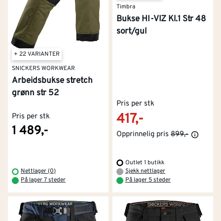
Timbra
Mange stretch-alternativer
: Alt fra klassiske bukser
Bukse HI-VIZ Kl.1 Str 48
med Cordura®-forsterkninger til de nyeste modellene
sort/gul
med full stretch i hovedmaterialet, som gir
uovertruffen komfort.
+ 22 VARIANTER
SNICKERS WORKWEAR
Arbeidsbukser fra Mascot og Mascot
Arbeidsbukse stretch
Advanced
grønn str 52
Pris per stk
Mascot
er kjent for sitt utvalg av arbeidsbukser og
417,-
Pris per stk
gode balanse mellom pris og kvalitet. Deres
Mascot
1 489,-
Opprinnelig pris
899,-
Advanced
-serie representerer det siste innen
moderne arbeidsbukser, med et sterkt fokus på
stretch og lettvektsmaterialer. De avanserte
Outlet 1 butikk
arbeidsbuksene benytter slitesterke materialer som
Nettlager (0)
Sjekk nettlager
På lager 7 steder
På lager 5 steder
Cordura® på utsatte steder, og mange modeller er
OEKO-TEX®-sertifiserte.