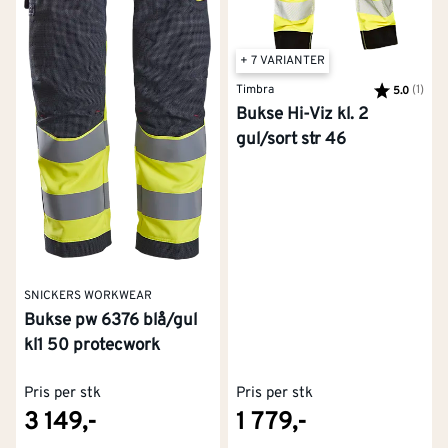
+ 7 VARIANTER
Timbra
Karakter:
(1)
av 5
5.0
Bukse Hi-Viz kl. 2
gul/sort str 46
SNICKERS WORKWEAR
Bukse pw 6376 blå/gul
kl1 50 protecwork
Pris per stk
Pris per stk
3 149,-
1 779,-