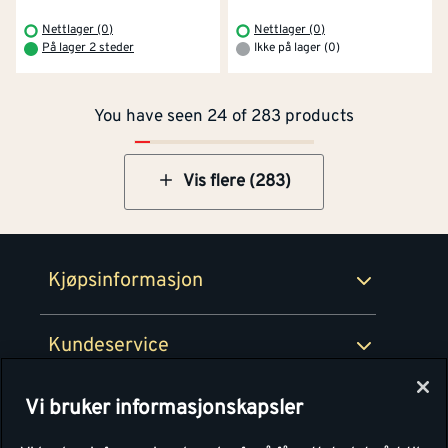
Kontakt oss
Om Montér
Nettlager (0)
Nettlager (0)
På lager 2 steder
Ikke på lager (0)
Kjøpsbetingelser
Tjenester
Byggevarehus og åpningstider
You have seen 24 of 283 products
Betaling
Montér Klubb
Prismatch
Netthandel
Vis flere (283)
Medlemsavtaler
100% fornøydgaranti
Retur- og angrerettsskjema
Montér Bedrift
Ledige stillinger
Kjøpsinformasjon
Retur av EE-avfall
Personvern
Kundeservice
Våre kjøkkensentre
Vi bruker informasjonskapsler
Montér