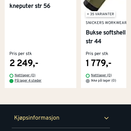
kneputer str 56
+ 35 VARIANTER
SNICKERS WORKWEAR
Bukse softshell 
Kontakt oss
str 44
Om Montér
Pris per stk
Pris per stk
Kjøpsbetingelser
Tjenester
Byggevarehus og åpningstider
2 249,-
1 779,-
Betaling
Montér Klubb
Nettlager (0)
Nettlager (0)
Prismatch
På lager 4 steder
Ikke på lager (0)
Netthandel
Medlemsavtaler
100% fornøydgaranti
Retur- og angrerettsskjema
Montér Bedrift
Ledige stillinger
Kjøpsinformasjon
Retur av EE-avfall
Personvern