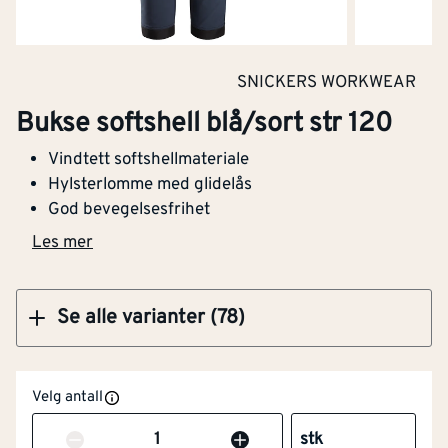
Med reflekterende striper
Nei
Kjøp
Barnemodell
Nei
SNICKERS WORKWEAR
Bukse softshell blå/sort str 258
Lysbueprøvet
Nei
Bukse softshell blå/sort str 120
Varslingsbeskyttelse i
Nei
Vindtett softshellmateriale
henhold til EN ISO 20471
Hylsterlomme med glidelås
God bevegelsesfrihet
Kjøp
Snekkerbukse/selebukse
Ja
Les mer
Vadere
Nei
Se alle varianter (78)
Engangsversjon
Nei
Antistatisk utførelse
Nei
Velg antall
Fukt/vanntetthet i
Nei
Antall
stk