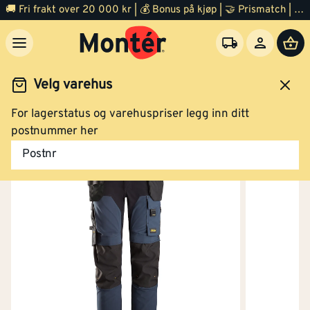
🚚 Fri frakt over 20 000 kr | 💰 Bonus på kjøp | 🤝 Prismatch | ⭐ 100% fornøyd garanti | 🏪 140 byggevarehus
Kjøp
Velg varehus
Vanntett
Nei
For lagerstatus og varehuspriser legg inn ditt
Bukse softshell blå/sort str 254
idsklær og verneutstyr
Arbeidsklær
Arbeidsbukse
postnummer her
Varmeisolert
Nei
Postnr
Flammehemmende
Nei
versjon
Kjøp
Vannavvisende
Nei
Bukse softshell blå/sort str 256
Høy synlighet
Nei
(signalfarger)