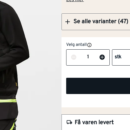
Les mer
Varme- og
Nei
flammebeskyttelse i
henhold til EN 11612
Se alle varianter (47)
Størrelse
88
Velg antall
Skjærebeskyttelse
Nei
Antall
stk
Beskyttelse mot
Nei
kjemikalier
Sveisebeskyttelse i
Nei
NOBB
54140266
henhold til EN 11611
Artikkelnummer
101228885
Materiale
Andre
Fleksibelt 4-veis stretch m
Slitesterke Cordura-sømm
Farge
Svart
Få varen levert
Forhåndsbøyde ben for be