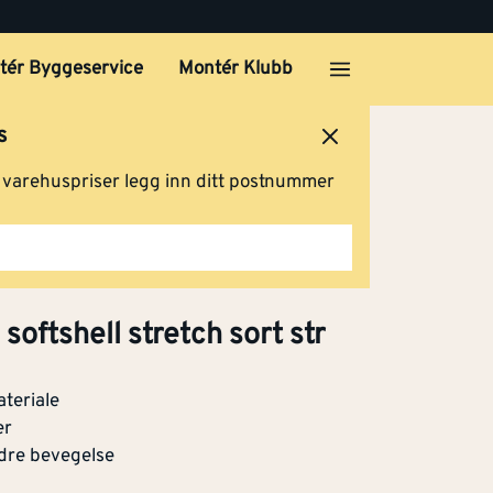
Klikk og hent
tér Byggeservice
Montér Klubb
ll stretch
s
54
ersted
Logg inn
Handlevogn
Kjøp
g varehuspriser legg inn ditt postnummer
ll
rå
Klikk og hent
oftshell stretch sort str
ateriale
ll stretch
er
2
dre bevegelse
Kjøp