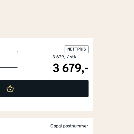
NETTPRIS
3 679,-
/
stk
3 679,-
ateriale
er
Oppgi postnummer
dre bevegelse