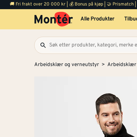
🚚 Fri frakt over 20 000 kr | 💰 Bonus på kjøp | 🤝 Prismatch
Alle Produkter
Tilbu
Arbeidsklær og verneutstyr
Arbeidsklær