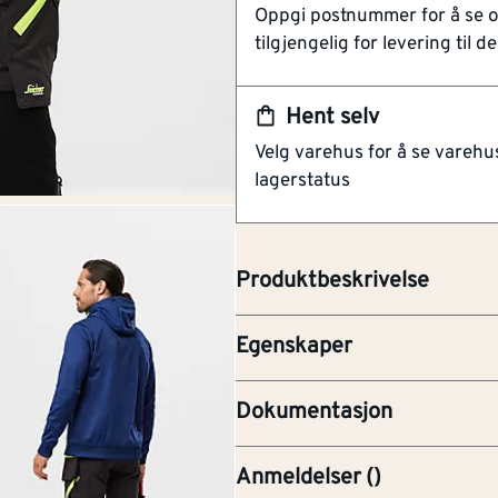
Oppgi postnummer for å se 
Vannavstøtende og pusten
Materialkvalitet
Polya
tilgjengelig for levering til de
Moderne slim-fit design
Type tetning
Glidel
Praktiske og moderne arbeids
Hent selv
softshell 4-veis stretchmaterial
Passform
Vanlig
Velg varehus for å se varehu
bevegelsesfrihet. Disse buksen
lagerstatus
og innovative funksjoner for å
Størrelse (US / CA)
Andre
håndverkeren. Med forhåndsbøyd
behagelig passform samtidig som
Kjønn
Unise
Produktbeskrivelse
Lengde
1/1 la
Egenskaper
6940 Declaration of Confo
Dokumentasjon
Anmeldelser
(
)