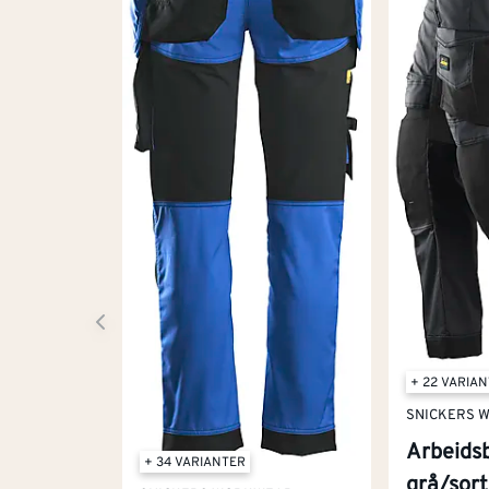
+ 22 VARIA
SNICKERS 
Arbeids
+ 34 VARIANTER
grå/sort