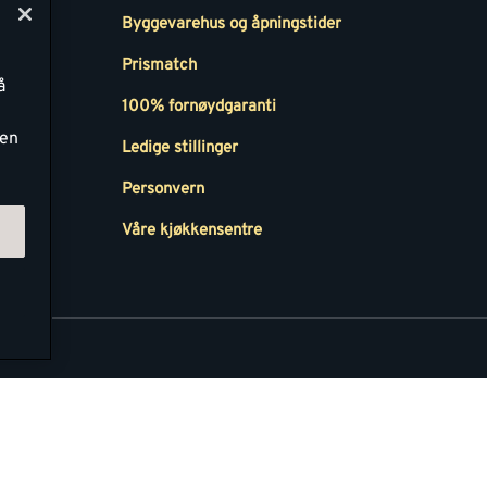
Byggevarehus og åpningstider
Prismatch
å
r
100% fornøydgaranti
ken
Ledige stillinger
all
Personvern
Våre kjøkkensentre