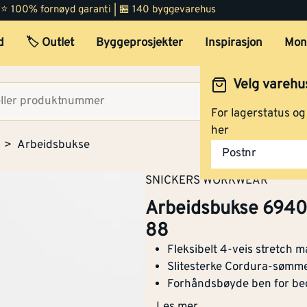
str 46
Varslingsbeskyttels
Nei
 | ⭐ 100% fornøyd garanti | 🏪 140 byggevarehus
e i henhold til EN
d
🏷️ Outlet
Byggeprosjekter
Inspirasjon
Mon
ISO 20471
Arbeidsbukse 6940 softshe
Snekkerbukse/seleb
Nei
Velg varehu
koksgrønn/mørk grå str 1
ukse
Velg lag
For lagerstatus o
Vadere
Nei
her
Arbeidsbukse
Postnr
Arbeidsbukse 6940 softshe
Engangsversjon
Nei
stretch koksgrønn/mørk g
SNICKERS WORKWEAR
str 52
Antistatisk utførelse
Nei
Arbeidsbukse 6940 s
88
Fukt/vanntetthet i
Nei
henhold til EN 343
Fleksibelt 4-veis stretch m
Arbeidsbukse 6940 softshe
Slitesterke Cordura-sømm
koksgrønn/mørk grå str 15
Varmebeskyttelse
Forhåndsbøyde ben for be
Nei