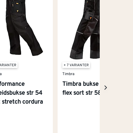
VARIANTER
+ 7 VARIANTER
a
Timbra
formance
Timbra bukse classic
eidsbukse str 54
flex sort str 58
t stretch cordura