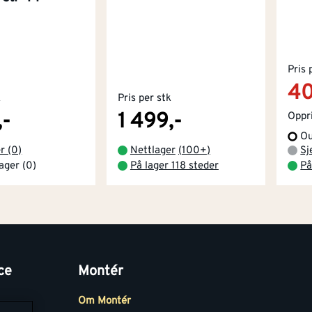
Pris 
40
k
Pris per stk
,-
1 499,-
Oppri
Ou
r (0)
Nettlager
(
100+
)
Sj
lager (0)
På lager 118 steder
På
ce
Montér
Om Montér