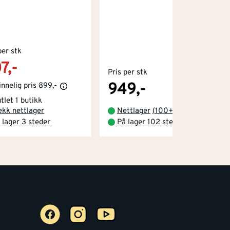
per stk
7,-
Pris per stk
949,-
nnelig pris
899,-
tlet 1 butikk
ekk nettlager
Nettlager
(
100+
)
 lager 3 steder
På lager 102 steder