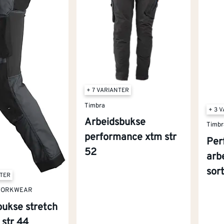
+ 7 VARIANTER
Timbra
+ 3 
Arbeidsbukse
Timbr
performance xtm str
Per
52
arb
sor
NTER
WORKWEAR
bukse stretch
 str 44