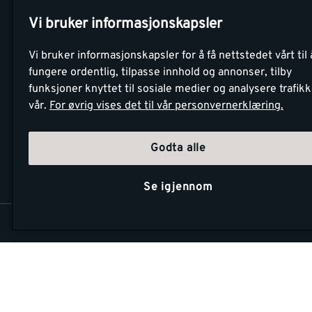
Betaling
Tjenester
Vi bruker informasjonskapsler
Netthandel
Montér Klubb
Vi bruker informasjonskapsler for å få nettstedet vårt til 
Retur- og
Medlemsavtale
fungere ordentlig, tilpasse innhold og annonser, tilby
angrerettsskjema
funksjoner knyttet til sosiale medier og analysere trafik
Montér Bedrift
vår.
For øvrig vises det til vår personvernerklæring.
Retur av EE-avf
Godta alle
Se igjennom
Copyright Montér 2026