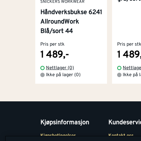
SNICKERS WORKWEAR
Håndverksbukse 6241
AllroundWork
Blå/sort 44
Pris per stk
Pris per st
1 489,-
1 489
Nettlager (0)
Nettlage
Ikke på lager (0)
Ikke på 
Kjøpsinformasjon
Kundeservi
Kjøpsbetingelser
Kontakt oss