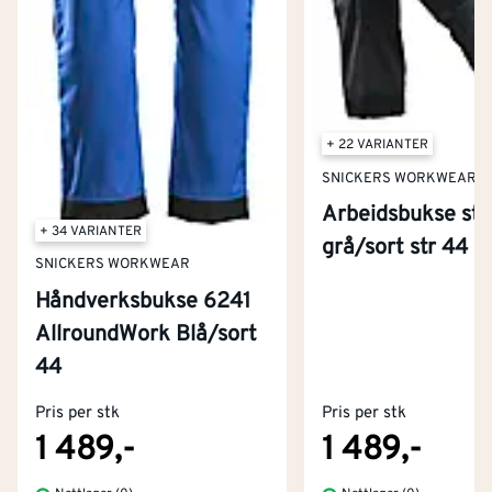
+ 22 VARIANTER
SNICKERS WORKWEAR
Arbeidsbukse str
+ 34 VARIANTER
grå/sort str 44
SNICKERS WORKWEAR
Håndverksbukse 6241
AllroundWork Blå/sort
Kontakt oss
44
Om Montér
Pris per stk
Pris per stk
Kjøpsbetingelser
Tjenester
Byggevarehus og åpningstider
1 489,-
1 489,-
Betaling
Montér Klubb