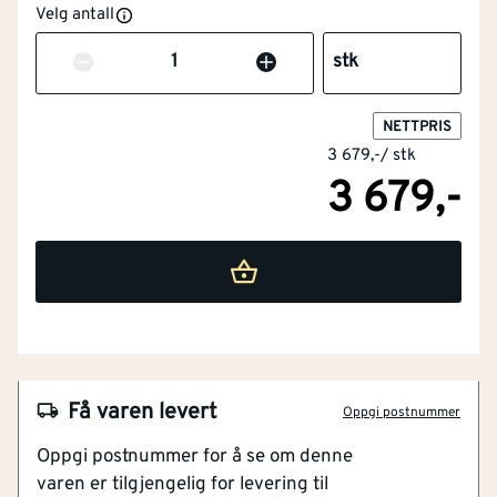
Velg antall
Varme- og
Nei
flammebeskyttelse i
Antall
stk
henhold til EN 11612
NETTPRIS
Størrelse
148
3 679,-
/
stk
3 679,-
Skjærebeskyttelse
Nei
Beskyttelse mot
Nei
kjemikalier
NOBB
60066226
Sveisebeskyttelse i
Nei
Artikkelnummer
101421688
henhold til EN 11611
Fleksibelt 4-veis stretch materiale
Slitesterke Cordura-sømmer
Få varen levert
Materiale
Andre
Oppgi postnummer
Forhåndsbøyde ben for bedre bevegelse
Oppgi postnummer for å se om denne
Vannavstøtende og pustende konstruksjon
Farge
Grønn
varen er tilgjengelig for levering til
Moderne slim-fit design