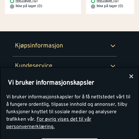
Nettlager (0)
Nettlager (0)
Prismatch
Ikke på lager (0)
Ikke på lager (0)
Netthandel
Medlemsavtaler
100% fornøydgaranti
Retur- og angrerettsskjema
Montér Bedrift
Ledige stillinger
Kjøpsinformasjon
Retur av EE-avfall
Personvern
Kundeservice
Våre kjøkkensentre
Vi bruker informasjonskapsler
Montér
Vi bruker informasjonskapsler for å få nettstedet vårt til
å fungere ordentlig, tilpasse innhold og annonser, tilby
funksjoner knyttet til sosiale medier og analysere
trafikken vår.
For øvrig vises det til vår
personvernerklæring.