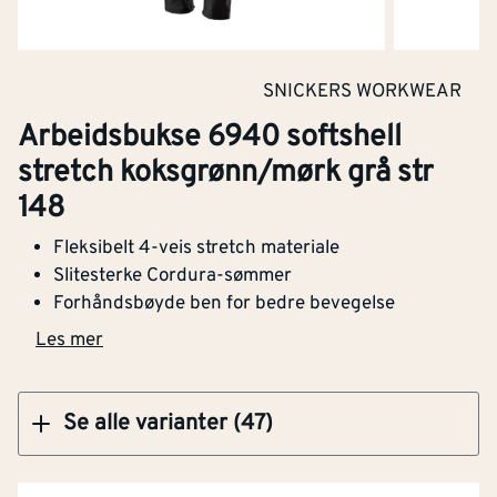
Materialvekt
[g/m²]
220
Varslingsbeskyttelse i
Nei
Klikk og hent
SNICKERS WORKWEAR
henhold til EN ISO 20471
Arbeidsbukse 6940 softshell
Snekkerbukse/selebukse
Arbeidsbukse 6940 softshell stretch
Nei
stretch koksgrønn/mørk grå str
koksgrønn/mørk grå str 152
148
Vadere
Nei
Fleksibelt 4-veis stretch materiale
Engangsversjon
Nei
Slitesterke Cordura-sømmer
Forhåndsbøyde ben for bedre bevegelse
Kjøp
Antistatisk utførelse
Nei
Les mer
Fukt/vanntetthet i
Nei
henhold til EN 343
Se alle varianter (47)
Varmebeskyttelse
Nei