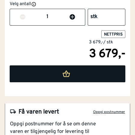
Velg antall
Varme- og
Nei
flammebeskyttelse i
Antall
stk
henhold til EN 11612
NETTPRIS
Størrelse
112
3 679,-
/
stk
3 679,-
Skjærebeskyttelse
Nei
Beskyttelse mot
Nei
kjemikalier
NOBB
60065942
Sveisebeskyttelse i
Nei
Artikkelnummer
101421555
henhold til EN 11611
Fleksibelt 4-veis stretch materiale
Slitesterke Cordura-sømmer
Få varen levert
Materiale
Andre
Oppgi postnummer
Forhåndsbøyde ben for bedre bevegelse
Oppgi postnummer for å se om denne
Vannavstøtende og pustende konstruksjon
Farge
Grønn
varen er tilgjengelig for levering til
Moderne slim-fit design