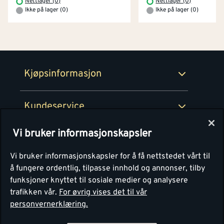
Nettlager (0)
Nettlager (0)
Prismatch
Ikke på lager (0)
Ikke på lager (0)
Netthandel
Medlemsavtaler
100% fornøydgaranti
Retur- og angrerettsskjema
Montér Bedrift
Ledige stillinger
Kjøpsinformasjon
Retur av EE-avfall
Personvern
Kundeservice
Våre kjøkkensentre
Vi bruker informasjonskapsler
Montér
Vi bruker informasjonskapsler for å få nettstedet vårt til
å fungere ordentlig, tilpasse innhold og annonser, tilby
funksjoner knyttet til sosiale medier og analysere
trafikken vår.
For øvrig vises det til vår
personvernerklæring.