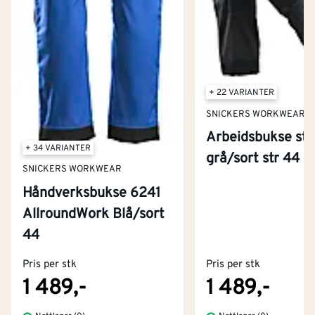
+ 22 VARIANTER
SNICKERS WORKWEAR
Arbeidsbukse str
+ 34 VARIANTER
grå/sort str 44
SNICKERS WORKWEAR
Håndverksbukse 6241
AllroundWork Blå/sort
Kontakt oss
44
Om Montér
Pris per stk
Pris per stk
Kjøpsbetingelser
Tjenester
Byggevarehus og åpningstider
1 489,-
1 489,-
Betaling
Montér Klubb