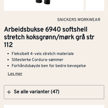
Materialvekt
[g/m²]
220
Varslingsbeskyttelse i
Nei
Klikk og hent
SNICKERS WORKWEAR
henhold til EN ISO 20471
Arbeidsbukse 6940 softshell
Snekkerbukse/selebukse
Arbeidsbukse 6940 softshell stretch
Nei
stretch koksgrønn/mørk grå str
koksgrønn/mørk grå str 152
112
Vadere
Nei
Fleksibelt 4-veis stretch materiale
Engangsversjon
Nei
Slitesterke Cordura-sømmer
Forhåndsbøyde ben for bedre bevegelse
Kjøp
Antistatisk utførelse
Nei
Les mer
Fukt/vanntetthet i
Nei
henhold til EN 343
Se alle varianter (47)
Varmebeskyttelse
Nei