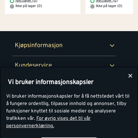
Nettlager (0)
Nettlager (0)
Prismatch
Ikke på lager (0)
Ikke på lager (0)
Netthandel
Medlemsavtaler
100% fornøydgaranti
Retur- og angrerettsskjema
Montér Bedrift
Ledige stillinger
Kjøpsinformasjon
Retur av EE-avfall
Personvern
Kundeservice
Våre kjøkkensentre
Vi bruker informasjonskapsler
Montér
Vi bruker informasjonskapsler for å få nettstedet vårt til
å fungere ordentlig, tilpasse innhold og annonser, tilby
funksjoner knyttet til sosiale medier og analysere
trafikken vår.
For øvrig vises det til vår
personvernerklæring.