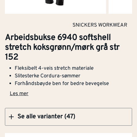
Materialvekt
[g/m²]
220
Varslingsbeskyttelse i
Nei
Klikk og hent
SNICKERS WORKWEAR
henhold til EN ISO 20471
Arbeidsbukse 6940 softshell
Snekkerbukse/selebukse
Arbeidsbukse 6940 softshell stretch
Nei
stretch koksgrønn/mørk grå str
koksgrønn/mørk grå str 152
152
Vadere
Nei
Fleksibelt 4-veis stretch materiale
Engangsversjon
Nei
Slitesterke Cordura-sømmer
Forhåndsbøyde ben for bedre bevegelse
Kjøp
Antistatisk utførelse
Nei
Les mer
Fukt/vanntetthet i
Nei
henhold til EN 343
Se alle varianter (47)
Varmebeskyttelse
Nei