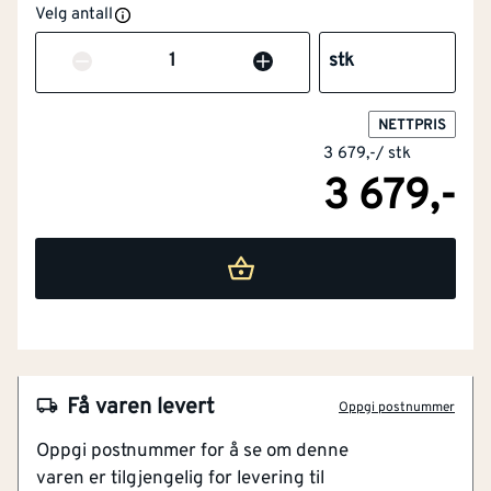
Velg antall
Varme- og
Nei
flammebeskyttelse i
Antall
stk
henhold til EN 11612
NETTPRIS
Størrelse
152
3 679,-
/
stk
3 679,-
Skjærebeskyttelse
Nei
Beskyttelse mot
Nei
kjemikalier
NOBB
60066346
Sveisebeskyttelse i
Nei
Artikkelnummer
101421756
henhold til EN 11611
Fleksibelt 4-veis stretch materiale
Slitesterke Cordura-sømmer
Få varen levert
Materiale
Andre
Oppgi postnummer
Forhåndsbøyde ben for bedre bevegelse
Oppgi postnummer for å se om denne
Vannavstøtende og pustende konstruksjon
Farge
Grønn
varen er tilgjengelig for levering til
Moderne slim-fit design