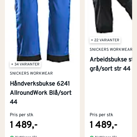
+ 22 VARIANTER
SNICKERS WORKWEAR
Arbeidsbukse str
+ 34 VARIANTER
grå/sort str 44
SNICKERS WORKWEAR
Håndverksbukse 6241
AllroundWork Blå/sort
Kontakt oss
44
Om Montér
Pris per stk
Pris per stk
Kjøpsbetingelser
Tjenester
Byggevarehus og åpningstider
1 489,-
1 489,-
Betaling
Montér Klubb