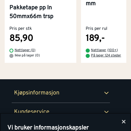
mm
Pakketape pp ln
Kontakt oss
50mmx66m trsp
Om Montér
Pris per stk
Pris per rul
Kjøpsbetingelser
Tjenester
Byggevarehus og åpningstider
85,90
189,-
Betaling
Montér Klubb
Nettlager (0)
Nettlager
(
100+
)
Prismatch
Ikke på lager (0)
På lager 124 steder
Netthandel
Medlemsavtaler
100% fornøydgaranti
Retur- og angrerettsskjema
Montér Bedrift
Ledige stillinger
Kjøpsinformasjon
Retur av EE-avfall
Personvern
Kundeservice
Våre kjøkkensentre
Vi bruker informasjonskapsler
Montér