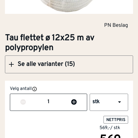
PN Beslag
Klikk og hent
Tau flettet ø 12x25 m av
polypropylen
Se alle varianter (15)
Velg antall
Antall
stk
NETTPRIS
569,-
/
stk