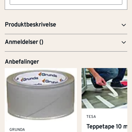
Artikkelnummer
101216192
Flettet tau, 12mm tykk og 25 meter langt.
Produktbeskrivelse
Anmeldelser
(
)
Anbefalinger
TESA
Teppetape 10 m 
GRUNDA