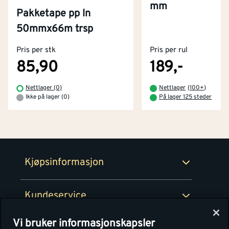
mm
Pakketape pp ln
Kontakt oss
50mmx66m trsp
Om Montér
Pris per stk
Pris per rul
Kjøpsbetingelser
Tjenester
Byggevarehus og åpningstider
85,90
189,-
Betaling
Montér Klubb
Nettlager (0)
Nettlager
(
100+
)
Prismatch
Ikke på lager (0)
På lager 125 steder
Netthandel
Medlemsavtaler
100% fornøydgaranti
Retur- og angrerettsskjema
Montér Bedrift
Ledige stillinger
Kjøpsinformasjon
Retur av EE-avfall
Personvern
Kundeservice
Våre kjøkkensentre
Vi bruker informasjonskapsler
Montér