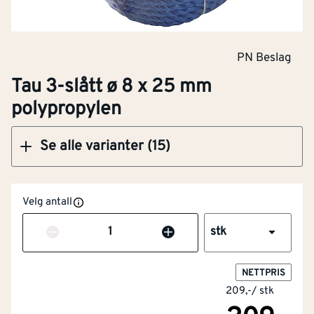
PN Beslag
Klikk og hent
Tau 3-slått ø 8 x 25 mm
polypropylen
Se alle varianter (15)
Velg antall
Antall
stk
NETTPRIS
209,-
/
stk