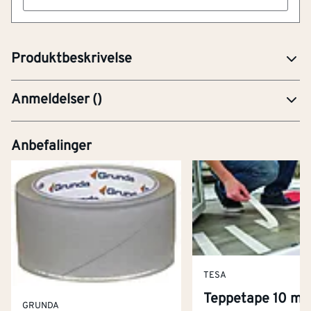
Artikkelnummer
101216185
Flettet tau, 12mm tykk og 25 meter langt.
Produktbeskrivelse
Anmeldelser
(
)
Anbefalinger
TESA
Teppetape 10 m 
GRUNDA