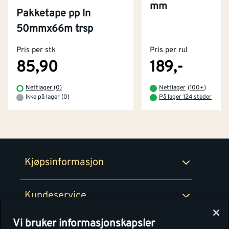
mm
Pakketape pp ln
Kontakt oss
50mmx66m trsp
Om Montér
Pris per stk
Pris per rul
Kjøpsbetingelser
Tjenester
Byggevarehus og åpningstider
85,90
189,-
Betaling
Montér Klubb
Nettlager (0)
Nettlager
(
100+
)
Prismatch
Ikke på lager (0)
På lager 124 steder
Netthandel
Medlemsavtaler
100% fornøydgaranti
Retur- og angrerettsskjema
Montér Bedrift
Ledige stillinger
Kjøpsinformasjon
Retur av EE-avfall
Personvern
Kundeservice
Våre kjøkkensentre
Vi bruker informasjonskapsler
Montér