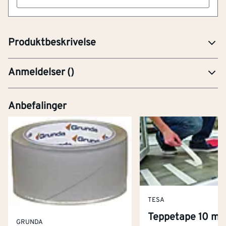
Artikkelnummer
101216182
Flettet tau, 12mm tykk og 25 meter langt.
Produktbeskrivelse
Anmeldelser
(
)
Anbefalinger
TESA
Teppetape 10 m 
GRUNDA