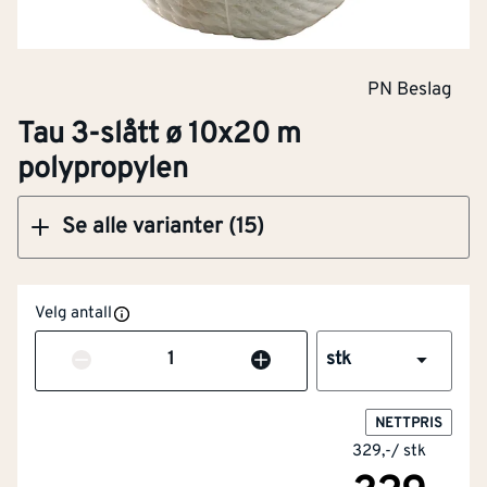
PN Beslag
Klikk og hent
Tau 3-slått ø 10x20 m
polypropylen
Se alle varianter (15)
Velg antall
Antall
stk
NETTPRIS
329,-
/
stk