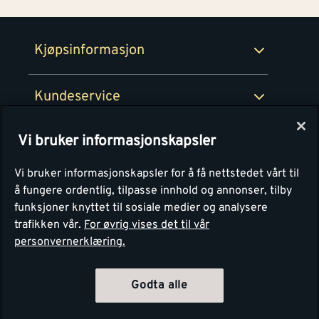
Retur- og angrerettsskjema
Montér Bedrift
Ledige stillinger
Kjøpsinformasjon
Retur av EE-avfall
Personvern
Kundeservice
Våre kjøkkensentre
Vi bruker informasjonskapsler
Montér
Vi bruker informasjonskapsler for å få nettstedet vårt til
å fungere ordentlig, tilpasse innhold og annonser, tilby
funksjoner knyttet til sosiale medier og analysere
trafikken vår.
For øvrig vises det til vår
personvernerklæring.
4.1
Basert på 1251 stemmer
Godta alle