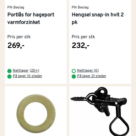
PN Beslag
PN Beslag
Portlås for hageport
Hengsel snap-in hvit 2
varmforzinket
pk
Pris per stk
Pris per stk
269,-
232,-
Nettlager
(
20+
)
Nettlager (0)
På lager 10 steder
På lager 21 steder