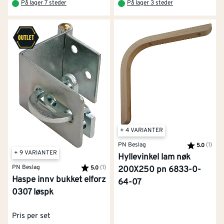
På lager 7 steder
På lager 3 steder
+ 4 VARIANTER
PN Beslag
Karakter:
(1)
av 5
5.0
+ 9 VARIANTER
Hyllevinkel lam nøk
PN Beslag
Karakter:
(1)
av 5 mulige
5.0
200X250 pn 6833-0-
Haspe innv bukket elforz
64-07
0307 løspk
Pris per set