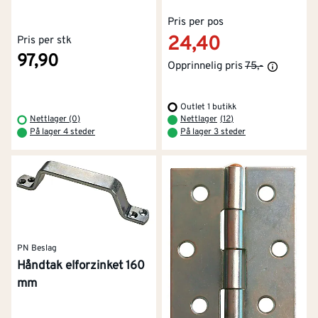
Pris per pos
24,40
Pris per stk
97,90
Opprinnelig pris
75,-
Outlet 1 butikk
Nettlager (0)
Nettlager
(
12
)
På lager 4 steder
På lager 3 steder
PN Beslag
Håndtak elforzinket 160
mm