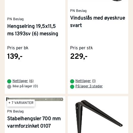
PN Beslag
Vinduslås med øyeskrue
PN Beslag
svart
Hengselring 19,5x11,5
ms 1393sv (6) messing
Pris per bk
Pris per stk
139,-
229,-
Nettlager
(
6
)
Nettlager
(
1
)
Ikke på lager (0)
På lager 3 steder
+ 7 VARIANTER
PN Beslag
Stabelhengsler 700 mm
varmforzinket 0107