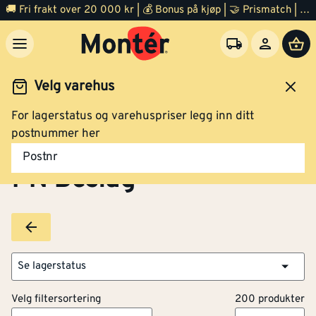
🚚 Fri frakt over 20 000 kr | 💰 Bonus på kjøp | 🤝 Prismatch | ⭐ 100% fornøyd garanti | 🏪 140 byggevarehus
Velg varehus
For lagerstatus og varehuspriser legg inn ditt
Brands
PN Beslag
postnummer her
Postnr
PN Beslag
Se lagerstatus
Velg filtersortering
200 produkter