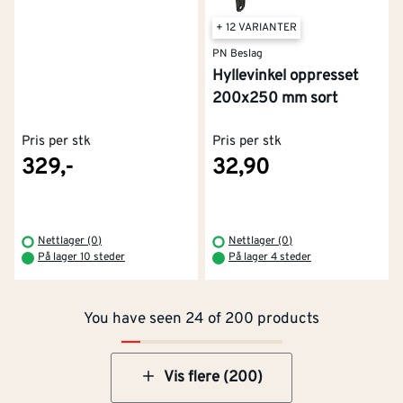
+ 12 VARIANTER
PN Beslag
Hyllevinkel oppresset
200x250 mm sort
Pris per stk
Pris per stk
329,-
32,90
Kontakt oss
Om Montér
Nettlager (0)
Nettlager (0)
På lager 10 steder
På lager 4 steder
Kjøpsbetingelser
Tjenester
Byggevarehus og åpningstider
You have seen 24 of 200 products
Betaling
Montér Klubb
Prismatch
Netthandel
Vis flere (200)
Medlemsavtaler
100% fornøydgaranti