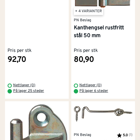
+ 4 VARIANTER
PN Beslag
Kanthengsel rustfritt
stål 50 mm
Pris per stk
Pris per stk
92,70
80,90
Nettlager (0)
Nettlager (0)
På lager 25 steder
På lager 6 steder
PN Beslag
Karakter:
(1)
av 5
5.0