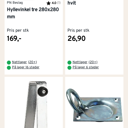
hvit
PN Beslag
Karakter:
(1)
av 5 mulige
4.0
Hyllevinkel tre 280x280
mm
Pris per stk
Pris per stk
169,-
26,90
Nettlager
(
20+
)
Nettlager
(
20+
)
På lager 16 steder
På lager 6 steder