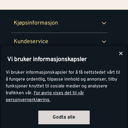
Retur- og angrerettsskjema
Montér Bedrift
Ledige stillinger
Kjøpsinformasjon
Retur av EE-avfall
Personvern
Kundeservice
Våre kjøkkensentre
Vi bruker informasjonskapsler
Montér
Vi bruker informasjonskapsler for å få nettstedet vårt til
å fungere ordentlig, tilpasse innhold og annonser, tilby
funksjoner knyttet til sosiale medier og analysere
trafikken vår.
For øvrig vises det til vår
personvernerklæring.
4.1
Basert på 1251 stemmer
Godta alle