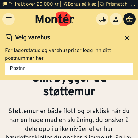
🚚 Fri frakt over 20 000 kr | 💰 Bonus på kjøp | 🤝 Prismatch | ⭐ 100% fornøyd garanti | 🏪 140 byggevarehus
Velg varehus
For lagerstatus og varehuspriser legg inn ditt
Byggeprosjekter
Slik bygger du støttemur
postnummer her
Postnr
Slik bygger du
støttemur
Støttemur er både flott og praktisk når du
har en hage med en skråning, du ønsker å
dele opp i ulike nivåer eller har