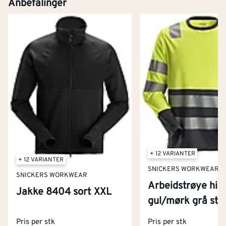
Anbefalinger
+ 12 VARIANTER
+ 12 VARIANTER
SNICKERS WORKWEAR
SNICKERS WORKWEAR
Arbeidstrøye hig
Jakke 8404 sort XXL
Kontakt oss
gul/mørk grå str
Om Montér
Pris per stk
Pris per stk
Kjøpsbetingelser