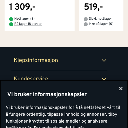
Tjenester
Byggevarehus og åpningstider
1 309,-
519,-
Betaling
Montér Klubb
Nettlager
(
3
)
Sjekk nettlager
Prismatch
På lager 18 steder
Ikke på lager (0)
Netthandel
Medlemsavtaler
100% fornøydgaranti
Retur- og angrerettsskjema
Montér Bedrift
Ledige stillinger
Kjøpsinformasjon
Retur av EE-avfall
Personvern
Kundeservice
Våre kjøkkensentre
Vi bruker informasjonskapsler
Montér
Vi bruker informasjonskapsler for å få nettstedet vårt til
å fungere ordentlig, tilpasse innhold og annonser, tilby
funksjoner knyttet til sosiale medier og analysere