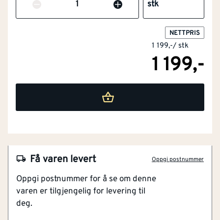
Antall
stk
Flammehemmende
Nei
NETTPRIS
versjon
1 199,-
/
stk
1 199,-
Barnemodell
Nei
Materialvekt
[g/m²]
400
Engangsversjon
Nei
Maskinvaskbar
Ja
NOBB
60005371
Få varen levert
Materiale
Blandingstekstiler
Oppgi postnummer
Artikkelnummer
101373249
Oppgi postnummer for å se om denne
Farge
Blå
varen er tilgjengelig for levering til
Mykt og behagelig stoff
deg.
Varmer godt
Modell / utførelse
Andre
Med tommelhull