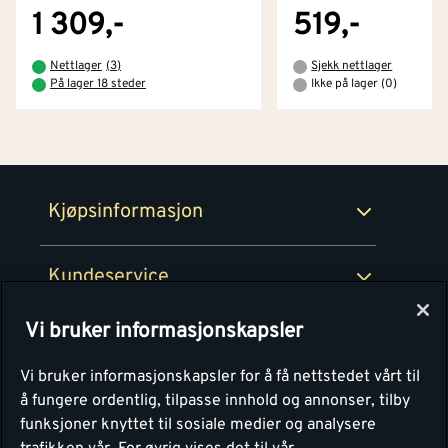
Tjenester
Byggevarehus og åpningstider
1 309,-
519,-
Betaling
Montér Klubb
Nettlager
(
3
)
Sjekk nettlager
Prismatch
På lager 18 steder
Ikke på lager (0)
Netthandel
Medlemsavtaler
100% fornøydgaranti
Retur- og angrerettsskjema
Montér Bedrift
Ledige stillinger
Kjøpsinformasjon
Retur av EE-avfall
Personvern
Kundeservice
Våre kjøkkensentre
Vi bruker informasjonskapsler
Montér
Vi bruker informasjonskapsler for å få nettstedet vårt til
å fungere ordentlig, tilpasse innhold og annonser, tilby
funksjoner knyttet til sosiale medier og analysere