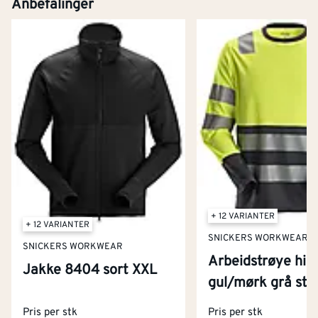
Anbefalinger
+ 12 VARIANTER
+ 12 VARIANTER
SNICKERS WORKWEAR
SNICKERS WORKWEAR
Arbeidstrøye hig
Jakke 8404 sort XXL
Kontakt oss
gul/mørk grå str
Om Montér
Pris per stk
Pris per stk
Kjøpsbetingelser