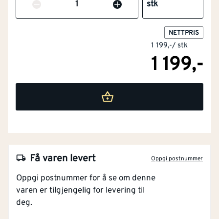
Antall
stk
Flammehemmende
Nei
NETTPRIS
versjon
1 199,-
/
stk
1 199,-
Barnemodell
Nei
Materialvekt
[g/m²]
400
Engangsversjon
Nei
Maskinvaskbar
Ja
NOBB
60005360
Få varen levert
Materiale
Blandingstekstiler
Oppgi postnummer
Artikkelnummer
101373237
Oppgi postnummer for å se om denne
Farge
Grå
varen er tilgjengelig for levering til
Mykt og behagelig stoff
deg.
Varmer godt
Modell / utførelse
Andre
Med tommelhull