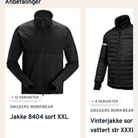
Anbefalinger
+ 12 VARIANTER
+ 4 VARIANTER
SNICKERS WORKWEAR
SNICKERS WORKWEAR
Jakke 8404 sort XXL
Vinterjakke sort
Kontakt oss
vattert str XXXL
Om Montér