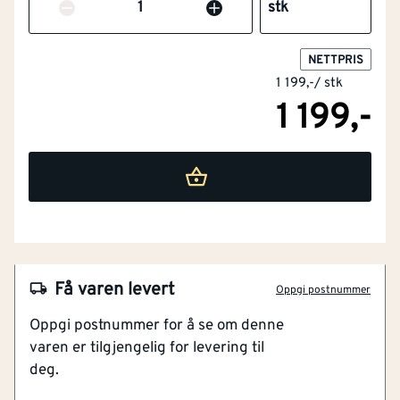
Antall
stk
Flammehemmende
Nei
NETTPRIS
versjon
1 199,-
/
stk
1 199,-
Barnemodell
Nei
Materialvekt
[g/m²]
400
Engangsversjon
Nei
Maskinvaskbar
Ja
NOBB
60005376
Få varen levert
Materiale
Blandingstekstiler
Oppgi postnummer
Artikkelnummer
101373238
Oppgi postnummer for å se om denne
Farge
Grå
varen er tilgjengelig for levering til
Mykt og behagelig stoff
deg.
Varmer godt
Modell / utførelse
Andre
Med tommelhull