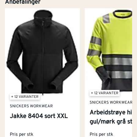
Anbefalinger
+ 12 VARIANTER
+ 12 VARIANTER
SNICKERS WORKWEAR
SNICKERS WORKWEAR
Arbeidstrøye hig
Jakke 8404 sort XXL
Kontakt oss
gul/mørk grå str
Om Montér
Pris per stk
Pris per stk
Kjøpsbetingelser