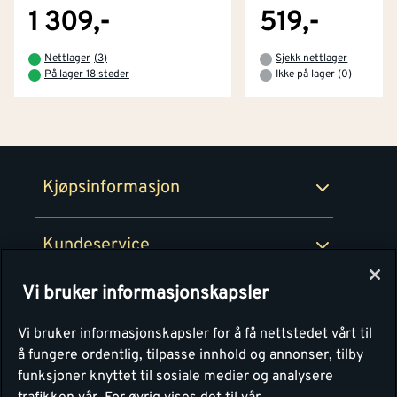
Tjenester
Byggevarehus og åpningstider
1 309,-
519,-
Betaling
Montér Klubb
Nettlager
(
3
)
Sjekk nettlager
Prismatch
På lager 18 steder
Ikke på lager (0)
Netthandel
Medlemsavtaler
100% fornøydgaranti
Retur- og angrerettsskjema
Montér Bedrift
Ledige stillinger
Kjøpsinformasjon
Retur av EE-avfall
Personvern
Kundeservice
Våre kjøkkensentre
Vi bruker informasjonskapsler
Montér
Vi bruker informasjonskapsler for å få nettstedet vårt til
å fungere ordentlig, tilpasse innhold og annonser, tilby
funksjoner knyttet til sosiale medier og analysere