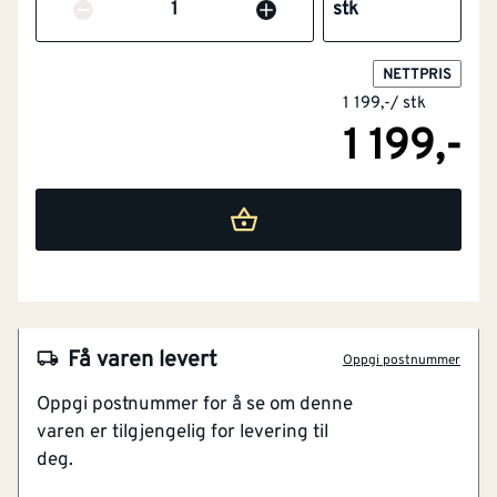
Antall
stk
Flammehemmende
Nei
NETTPRIS
versjon
1 199,-
/
stk
1 199,-
Barnemodell
Nei
Materialvekt
[g/m²]
400
Engangsversjon
Nei
Maskinvaskbar
Ja
NOBB
60005421
Få varen levert
Materiale
Blandingstekstiler
Oppgi postnummer
Artikkelnummer
101373243
Oppgi postnummer for å se om denne
Farge
Grå
varen er tilgjengelig for levering til
Mykt og behagelig stoff
deg.
Varmer godt
Modell / utførelse
Andre
Med tommelhull