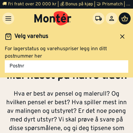
🚚 Fri frakt over 20 000 kr | 💰 Bonus på kjøp | 🤝 Prismatch | ⭐ 100% fornøyd garanti | 🏪 140 byggevarehus
Velg varehus
For lagerstatus og varehuspriser legg inn ditt
nspirasjon
Utendørsmaling
Mal huset på halve tiden
postnummer her
Postnr
Mal huset på halve tiden
Hva er best av pensel og malerull? Og
hvilken pensel er best? Hva spiller mest inn
av malingen og utstyret? Er det noe poeng
med dyrt utstyr? Vi skal prøve å svare på
disse spørsmålene, og gi deg tipsene som