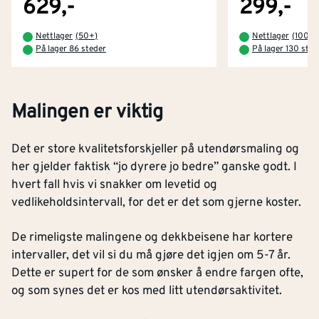
629,-
299,-
Nettlager
(
50+
)
Nettlager
(
100+
)
På lager 86 steder
På lager 130 sted
Malingen er viktig
Det er store kvalitetsforskjeller på utendørsmaling og
her gjelder faktisk “jo dyrere jo bedre” ganske godt. I
hvert fall hvis vi snakker om levetid og
vedlikeholdsintervall, for det er det som gjerne koster.
De rimeligste malingene og dekkbeisene har kortere
intervaller, det vil si du må gjøre det igjen om 5-7 år.
Dette er supert for de som ønsker å endre fargen ofte,
og som synes det er kos med litt utendørsaktivitet.