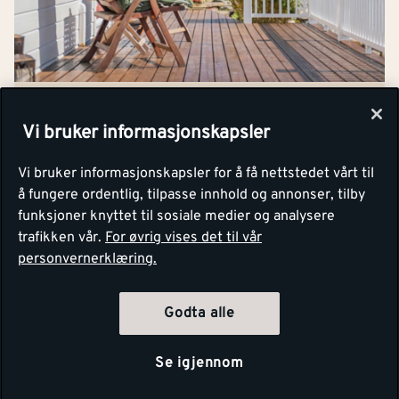
Kontakt oss
Om Montér
UTENDØRSMALING
Vi bruker informasjonskapsler
Kjøpsbetingelser
Vår ekspertguide til et
Tjenester
Byggevarehus og åpningstider
strøkent resultat
Vi bruker informasjonskapsler for å få nettstedet vårt til
Betaling
Montér Klubb
å fungere ordentlig, tilpasse innhold og annonser, tilby
Prismatch
funksjoner knyttet til sosiale medier og analysere
Les mer
trafikken vår.
For øvrig vises det til vår
Netthandel
Medlemsavtaler
100% fornøydgaranti
personvernerklæring.
Retur- og angrerettsskjema
Montér Bedrift
Ledige stillinger
Godta alle
Kjøpsinformasjon
Retur av EE-avfall
Personvern
Se igjennom
Kundeservice