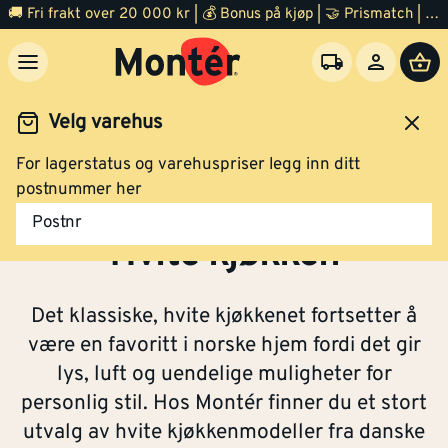
🚚 Fri frakt over 20 000 kr | 💰 Bonus på kjøp | 🤝 Prismatch | ⭐ 100% fornøyd garanti | 🏪 140 byggevarehus
Velg varehus
For lagerstatus og varehuspriser legg inn ditt
sjon
Kjøkken
Våre kjøkkenmodeller
Hvite kjøkken
postnummer her
Postnr
Hvite kjøkken
Det klassiske, hvite kjøkkenet fortsetter å
være en favoritt i norske hjem fordi det gir
lys, luft og uendelige muligheter for
personlig stil. Hos Montér finner du et stort
utvalg av hvite kjøkkenmodeller fra danske