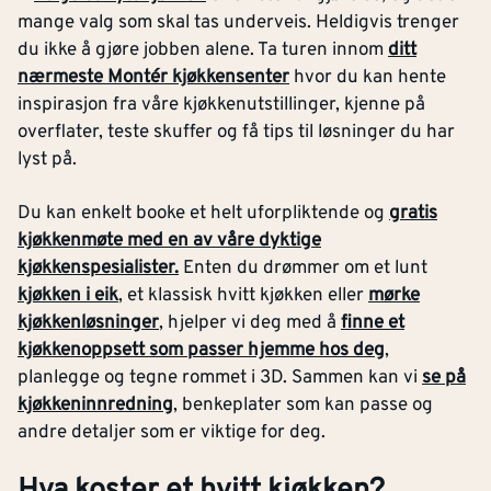
mange valg som skal tas underveis. Heldigvis trenger
du ikke å gjøre jobben alene. Ta turen innom
ditt
nærmeste Montér kjøkkensenter
hvor du kan hente
inspirasjon fra våre kjøkkenutstillinger, kjenne på
overflater, teste skuffer og få tips til løsninger du har
lyst på.
Du kan enkelt booke et helt uforpliktende og
gratis
kjøkkenmøte med en av våre dyktige
kjøkkenspesialister.
Enten du drømmer om et lunt
kjøkken i eik
, et klassisk hvitt kjøkken eller
mørke
kjøkkenløsninger
, hjelper vi deg med å
finne et
kjøkkenoppsett som passer hjemme hos deg
,
planlegge og tegne rommet i 3D. Sammen kan vi
se på
kjøkkeninnredning
, benkeplater som kan passe og
andre detaljer som er viktige for deg.
Hva koster et hvitt kjøkken?