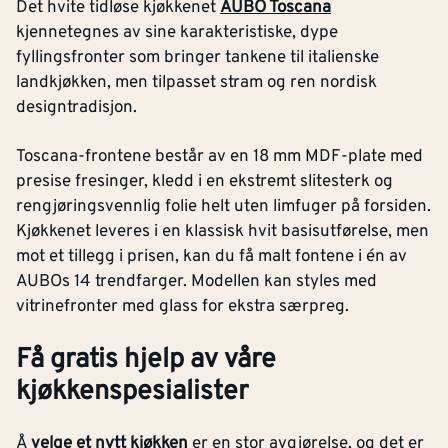
Det hvite tidløse kjøkkenet
AUBO Toscana
kjennetegnes av sine karakteristiske, dype
fyllingsfronter som bringer tankene til italienske
landkjøkken, men tilpasset stram og ren nordisk
designtradisjon.
Toscana-frontene består av en 18 mm MDF-plate med
presise fresinger, kledd i en ekstremt slitesterk og
rengjøringsvennlig folie helt uten limfuger på forsiden.
Kjøkkenet leveres i en klassisk hvit basisutførelse, men
mot et tillegg i prisen, kan du få malt fontene i én av
AUBOs 14 trendfarger. Modellen kan styles med
vitrinefronter med glass for ekstra særpreg.
Få gratis hjelp av våre
kjøkkenspesialister
Å
velge et nytt kjøkken
er en stor avgjørelse, og det er