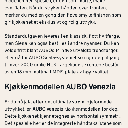
modellen helt spesiell, er den soft-matte, malte
overflaten. Når du stryker hånden over fronten,
merker du med en gang den fløyelsmyke finishen som
gir kjøkkenet et eksklusivt og rolig uttrykk.
Standardutgaven leveres i en klassisk, flott hvitfarge,
men Siena kan også bestilles i andre nyanser. Du kan
velge fritt blant AUBOs 14 nøye utvalgte trendfarger,
eller gå for AUBO Scala-systemet som gir deg tilgang
til over 2000 unike NCS-fargekoder. Frontene består
av en 18 mm mattmalt MDF-plate av høy kvalitet.
Kjøkkenmodellen AUBO Venezia
Er du på jakt etter det ultimate strømlinjeformede
uttrykket, er
AUBO Venezia
kjøkkenmodellen for deg.
Dette kjøkkenet kjennetegnes av horisontal symmetri.
Det spesielle her er de integrerte håndtakslistene som