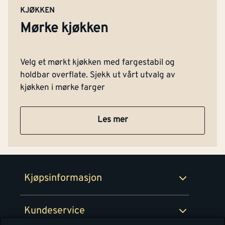
KJØKKEN
Mørke kjøkken
Kontakt oss
Om Montér
Velg et mørkt kjøkken med fargestabil og
Kjøpsbetingelser
Tjenester
holdbar overflate. Sjekk ut vårt utvalg av
Byggevarehus og åpningstider
kjøkken i mørke farger
Betaling
Montér Klubb
Prismatch
Les mer
Netthandel
Medlemsavtaler
100% fornøydgaranti
Retur- og angrerettsskjema
Montér Bedrift
Ledige stillinger
Kjøpsinformasjon
Retur av EE-avfall
Personvern
Kundeservice
Våre kjøkkensentre