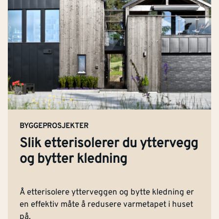
BYGGEPROSJEKTER
Slik etterisolerer du yttervegg
og bytter kledning
Kontakt oss
Å etterisolere ytterveggen og bytte kledning er
Om Montér
en effektiv måte å redusere varmetapet i huset
Kjøpsbetingelser
på.