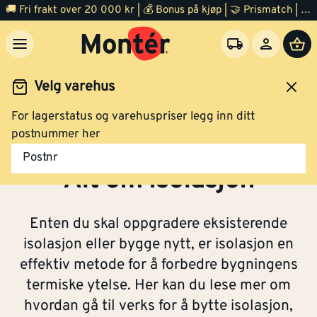
🚚 Fri frakt over 20 000 kr | 💰 Bonus på kjøp | 🤝 Prismatch | ⭐ 100% fornøyd garanti | 🏪 140 byggevarehus
Velg varehus
For lagerstatus og varehuspriser legg inn ditt
Inspirasjon
Isolasjon
postnummer her
Postnr
Alt om isolasjon
Enten du skal oppgradere eksisterende
isolasjon eller bygge nytt, er isolasjon en
effektiv metode for å forbedre bygningens
termiske ytelse. Her kan du lese mer om
hvordan gå til verks for å bytte isolasjon,