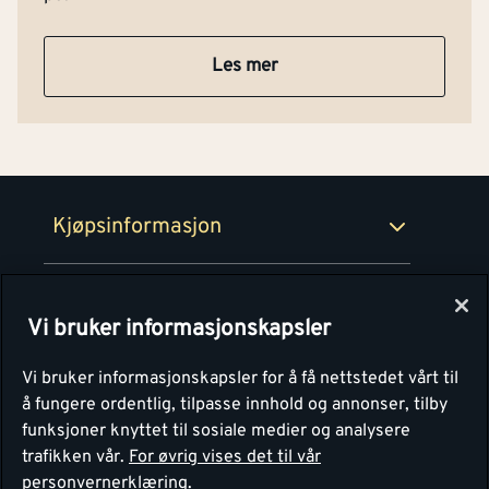
Tjenester
Byggevarehus og åpningstider
Betaling
Montér Klubb
Les mer
Prismatch
Netthandel
Medlemsavtaler
100% fornøydgaranti
Retur- og angrerettsskjema
Montér Bedrift
Ledige stillinger
Kjøpsinformasjon
Retur av EE-avfall
Personvern
Kundeservice
Våre kjøkkensentre
Vi bruker informasjonskapsler
Montér
Vi bruker informasjonskapsler for å få nettstedet vårt til
å fungere ordentlig, tilpasse innhold og annonser, tilby
funksjoner knyttet til sosiale medier og analysere
trafikken vår.
For øvrig vises det til vår
personvernerklæring.