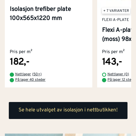
Isolasjon trefiber plate
+ 7 VARIANTER
100x565x1220 mm
FLEXI A-PLATE
Flexi A-plate
(moss) 98x
Pris per m²
Pris per m²
182,-
143,-
Nettlager
(
50+
)
Nettlager (0)
På lager 40 steder
På lager 12 stede
Se hele utvalget av isolasjon i nettbutikken!