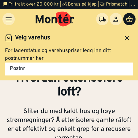
🚚 Fri frakt over 20 000 kr | 💰 Bonus på kjøp | 🤝 Prismatch | ⭐ 100% fornøyd garanti | 🏪 140 byggevarehus
Velg varehus
For lagerstatus og varehuspriser legg inn ditt
Inspirasjon
Isolasjon
Hvordan etterisolere loft
postnummer her
Postnr
Hvordan etterisolere
loft?
Sliter du med kaldt hus og høye
strømregninger? Å etterisolere gamle råloft
er et effektivt og enkelt grep for å redusere