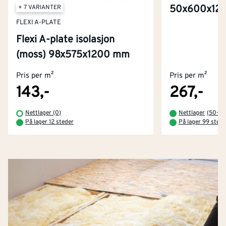
50x600x12
+ 7 VARIANTER
FLEXI A-PLATE
Flexi A-plate isolasjon
(moss) 98x575x1200 mm
Pris per m²
Pris per m²
143,-
267,-
Nettlager (0)
Nettlager
(
50+
)
På lager 12 steder
På lager 99 stede