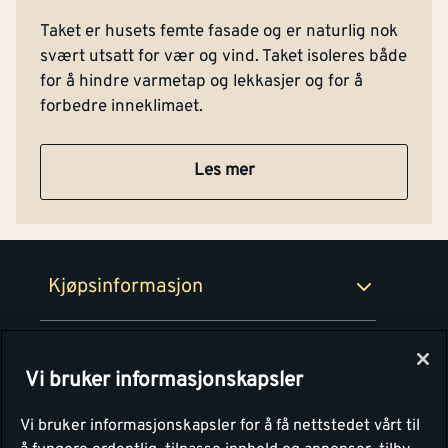
Kontakt oss
Om Montér
Taket er husets femte fasade og er naturlig nok
svært utsatt for vær og vind. Taket isoleres både
Kjøpsbetingelser
Tjenester
for å hindre varmetap og lekkasjer og for å
Byggevarehus og åpningstider
forbedre inneklimaet.
Betaling
Montér Klubb
Prismatch
Les mer
Netthandel
Medlemsavtaler
100% fornøydgaranti
Retur- og angrerettsskjema
Montér Bedrift
Ledige stillinger
Kjøpsinformasjon
Retur av EE-avfall
Personvern
Kundeservice
Våre kjøkkensentre
Vi bruker informasjonskapsler
Montér
Vi bruker informasjonskapsler for å få nettstedet vårt til