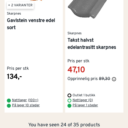
+ 2 VARIANTER
Skarpnes
Gavlstein venstre edel
sort
Skarpnes
Takst halvst
edelantrasitt skarpnes
Pris per stk
47,10
Pris per stk
134,-
Opprinnelig pris
89,30
Outlet 1 butikk
Kontakt oss
Om Montér
Nettlager
(
100+
)
Nettlager (0)
På lager 10 steder
På lager 1 steder
Kjøpsbetingelser
Tjenester
Byggevarehus og åpningstider
You have seen 24 of 35 products
Betaling