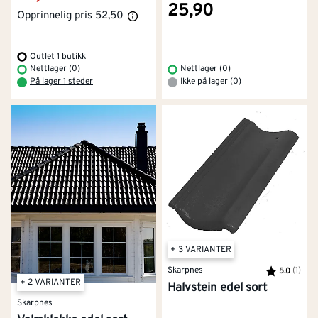
25,90
Opprinnelig pris
52,50
Outlet 1 butikk
Nettlager (0)
Nettlager (0)
På lager 1 steder
Ikke på lager (0)
+ 3 VARIANTER
Skarpnes
Karakter:
(1)
av 5
5.0
+ 2 VARIANTER
Halvstein edel sort
Skarpnes