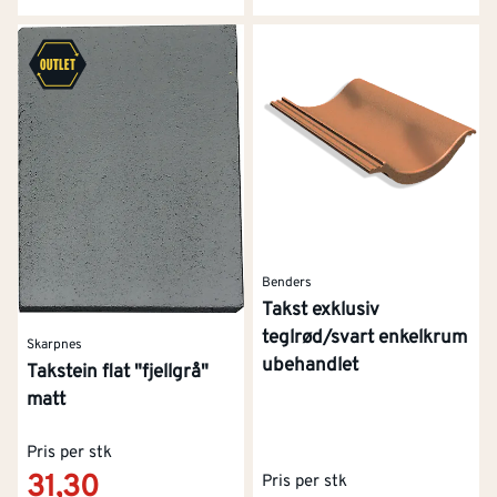
Benders
Takst exklusiv
teglrød/svart enkelkrum
Skarpnes
ubehandlet
Takstein flat "fjellgrå"
matt
Pris per stk
31,30
Pris per stk