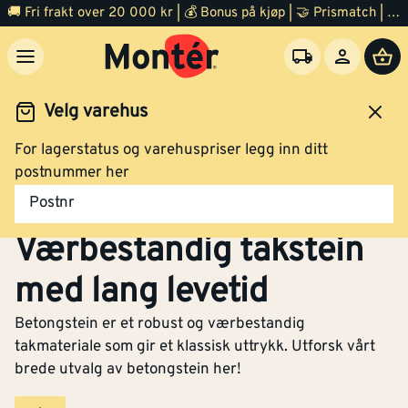
🚚 Fri frakt over 20 000 kr | 💰 Bonus på kjøp | 🤝 Prismatch | ⭐ 100% fornøyd garanti | 🏪 140 byggevarehus
Velg varehus
For lagerstatus og varehuspriser legg inn ditt
Tak og pipe
Takstein
Betongstein
postnummer her
Betongstein –
Postnr
Værbestandig takstein
med lang levetid
Betongstein er et robust og værbestandig
takmateriale som gir et klassisk uttrykk. Utforsk vårt
brede utvalg av betongstein her!