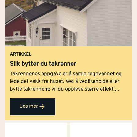
ARTIKKEL
Slik bytter du takrenner
Takrennenes oppgave er å samle regnvannet og
lede det vekk fra huset. Ved å vedlikeholde eller
bytte takrennene vil du oppleve større effekt,
samtidig som fasaden får et løft. Vi viser deg
hvordan du bytter takrenner - steg for steg.
Les mer