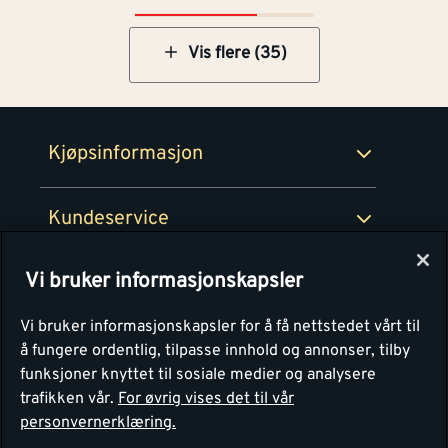
Montér Klubb
Prismatch
Netthandel
Vis flere (35)
Medlemsavtaler
100% fornøydgaranti
Retur- og angrerettsskjema
Montér Bedrift
Ledige stillinger
Kjøpsinformasjon
Retur av EE-avfall
Personvern
Kundeservice
Våre kjøkkensentre
Vi bruker informasjonskapsler
Montér
Vi bruker informasjonskapsler for å få nettstedet vårt til
å fungere ordentlig, tilpasse innhold og annonser, tilby
funksjoner knyttet til sosiale medier og analysere
trafikken vår.
For øvrig vises det til vår
personvernerklæring.