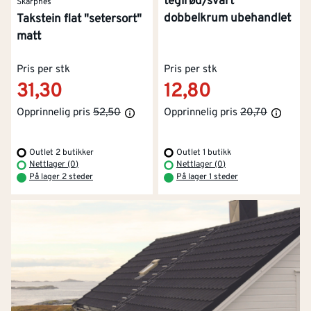
teglrød/svart
Skarpnes
dobbelkrum ubehandlet
Takstein flat "setersort"
matt
Pris per stk
Pris per stk
31,30
12,80
Opprinnelig pris
52,50
Opprinnelig pris
20,70
Outlet 2 butikker
Outlet 1 butikk
Nettlager (0)
Nettlager (0)
På lager 2 steder
På lager 1 steder