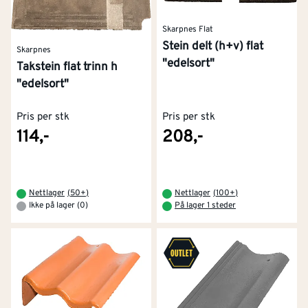
Skarpnes Flat
Stein delt (h+v) flat
Skarpnes
"edelsort"
Takstein flat trinn h
"edelsort"
Pris per stk
Pris per stk
114,-
208,-
Nettlager
(
50+
)
Nettlager
(
100+
)
Ikke på lager (0)
På lager 1 steder