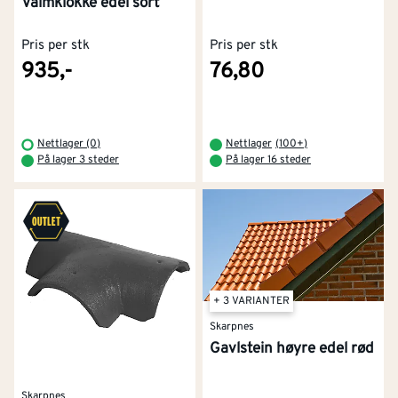
Valmklokke edel sort
Pris per stk
Pris per stk
935,-
76,80
Nettlager (0)
Nettlager
(
100+
)
På lager 3 steder
På lager 16 steder
+ 3 VARIANTER
Skarpnes
Gavlstein høyre edel rød
Skarpnes