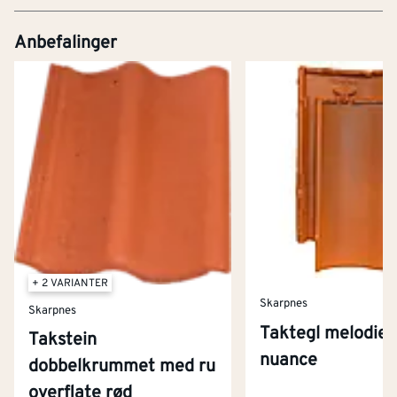
Anbefalinger
+ 2 VARIANTER
Skarpnes
Skarpnes
Taktegl melodie 
Takstein
nuance
dobbelkrummet med ru
Kontakt oss
overflate rød