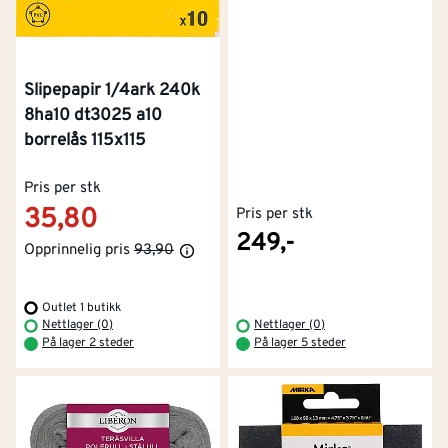
Slipepapir 1/4ark 240k
8ha10 dt3025 a10
borrelås 115x115
Pris per stk
35,80
Pris per stk
249,-
Opprinnelig pris
93,90
Outlet 1 butikk
Nettlager (0)
Nettlager (0)
På lager 2 steder
På lager 5 steder