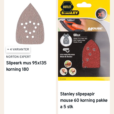
riktig malerull for ditt neste maleprosjekt. På den
måten får du en så enkel jobb og et så godt
resultat som mulig.
+ 4 VARIANTER
NORTON EXPERT
Slipeark mus 95x135
korning 180
Stanley slipepapir
mouse 60 korning pakke
a 5 stk