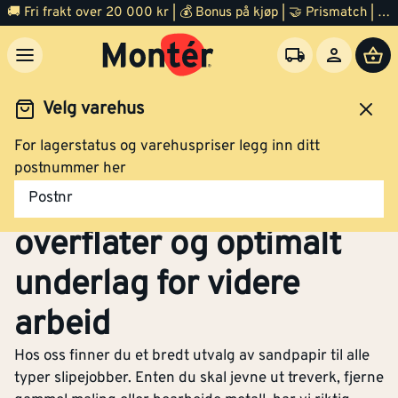
🚚 Fri frakt over 20 000 kr | 💰 Bonus på kjøp | 🤝 Prismatch | ⭐ 100% fornøyd garanti | 🏪 140 byggevarehus
Velg varehus
For lagerstatus og varehuspriser legg inn ditt
Maling
Maleutstyr
Sandpapir
postnummer her
Sandpapir – Jevne
Postnr
overflater og optimalt
underlag for videre
arbeid
Hos oss finner du et bredt utvalg av sandpapir til alle
typer slipejobber. Enten du skal jevne ut treverk, fjerne