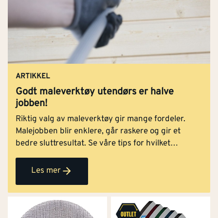
ARTIKKEL
Godt maleverktøy utendørs er halve
jobben!
Riktig valg av maleverktøy gir mange fordeler.
Malejobben blir enklere, går raskere og gir et
bedre sluttresultat. Se våre tips for hvilket
maleverktøy som skal brukes til de forskjellige
malejobbene utendørs, og få et vakkert resultat.
Les mer