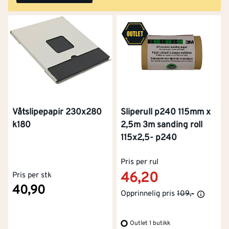
Våtslipepapir 230x280
Sliperull p240 115mm x
k180
2,5m 3m sanding roll
115x2,5- p240
Pris per rul
46,20
Pris per stk
40,90
Opprinnelig pris
109,-
Outlet 1 butikk
Kontakt oss