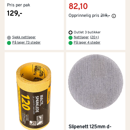
82,10
Pris per pak
129,-
Opprinnelig pris
219,-
Outlet 3 butikker
Sjekk nettlager
Nettlager
(
20+
)
På lager 73 steder
På lager 4 steder
Slipenett 125mm d-