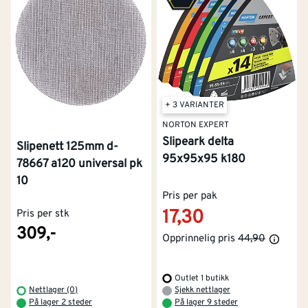
+ 3 VARIANTER
NORTON EXPERT
Slipeark delta
Slipenett 125mm d-
95x95x95 k180
78667 a120 universal pk
10
Pris per pak
17,30
Pris per stk
309,-
Opprinnelig pris
44,90
Outlet 1 butikk
Nettlager (0)
Sjekk nettlager
På lager 2 steder
På lager 9 steder