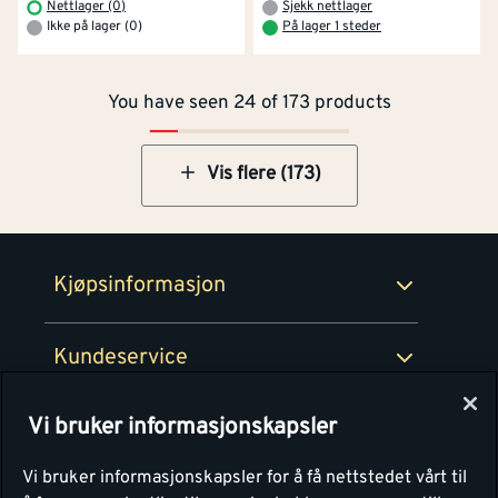
Om Montér
Nettlager (0)
Sjekk nettlager
Ikke på lager (0)
På lager 1 steder
Kjøpsbetingelser
Tjenester
Byggevarehus og åpningstider
You have seen 24 of 173 products
Betaling
Montér Klubb
Prismatch
Netthandel
Vis flere (173)
Medlemsavtaler
100% fornøydgaranti
Retur- og angrerettsskjema
Montér Bedrift
Ledige stillinger
Kjøpsinformasjon
Retur av EE-avfall
Personvern
Kundeservice
Våre kjøkkensentre
Vi bruker informasjonskapsler
Montér
Vi bruker informasjonskapsler for å få nettstedet vårt til