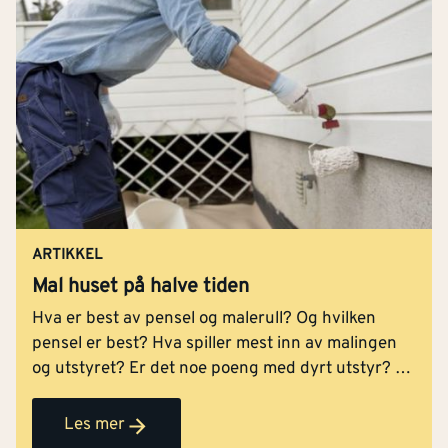
ARTIKKEL
Mal huset på halve tiden
Hva er best av pensel og malerull? Og hvilken
pensel er best? Hva spiller mest inn av malingen
og utstyret? Er det noe poeng med dyrt utstyr? Vi
skal prøve å svare på disse spørsmålene, og gi deg
tipsene som gjør at jobben går raskere.
Les mer