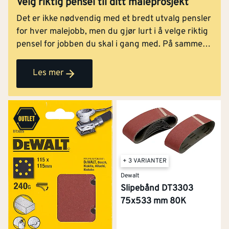
Velg riktig pensel til ditt maleprosjekt
Det er ikke nødvendig med et bredt utvalg pensler
for hver malejobb, men du gjør lurt i å velge riktig
pensel for jobben du skal i gang med. På samme
måte som med maleruller, finnes det pensler med
ulike egenskaper, egnet for forskjellige
Les mer
bruksområder. Med riktig pensel går både
arbeidet lettere unna og sluttresultatet blir bedre.
+ 3 VARIANTER
Dewalt
Slipebånd DT3303
75x533 mm 80K