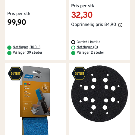
Pris per stk
32,30
Pris per stk
99,90
Opprinnelig pris
84,90
Outlet 1 butikk
Nettlager
(
100+
)
Nettlager (0)
På lager 39 steder
På lager 2 steder