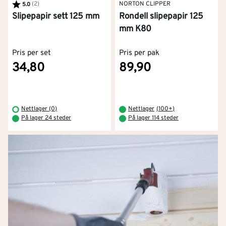
Karakter:
(2)
av 5 mulige
NORTON CLIPPER
5.0
Slipepapir sett 125 mm
Rondell slipepapir 125
mm K80
Pris per set
Pris per pak
34,80
89,90
Nettlager (0)
Nettlager
(
100+
)
På lager 24 steder
På lager 114 steder