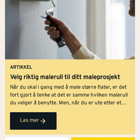
ARTIKKEL
Velg riktig malerull til ditt maleprosjekt
Når du skal i gang med å male større flater, er det
fort gjort å tenke at det er samme hvilken malerull
du velger å benytte. Men, når du er ute etter et
godt resultat, er det viktig å velge rett kvalitet på
malerullen – og påse at den har egenskaper som
Les mer
er tilpasset underlaget du skal male. I denne
guiden gir Jordan deg hjelp på veien til å velge