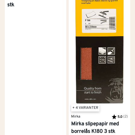
stk
+ 4 VARIANTER
Mirka
Karakter:
(2)
av 5
5.0
Mirka slipepapir med
borrelås K180 3 stk