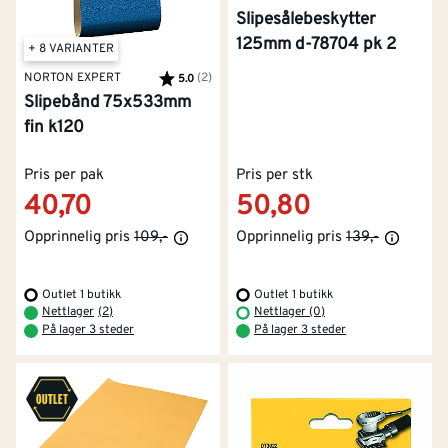
Slipesålebeskytter
125mm d-78704 pk 2
+ 8 VARIANTER
NORTON EXPERT
Karakter:
(2)
av 5 mulige
5.0
Slipebånd 75x533mm
fin k120
Pris per pak
Pris per stk
40,70
50,80
Opprinnelig pris
109,-
Opprinnelig pris
139,-
Outlet 1 butikk
Outlet 1 butikk
Nettlager
(
2
)
Nettlager (0)
På lager 3 steder
På lager 3 steder