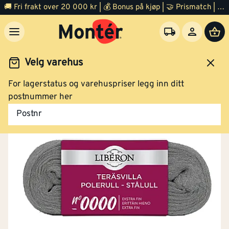
🚚 Fri frakt over 20 000 kr | 💰 Bonus på kjøp | 🤝 Prismatch | ⭐ 100% fornøyd garanti | 🏪 140 byggevarehus
Velg varehus
For lagerstatus og varehuspriser legg inn ditt
Maling
Maleutstyr
Sandpapir
postnummer her
Postnr
Stålull 100 gram nr 0000