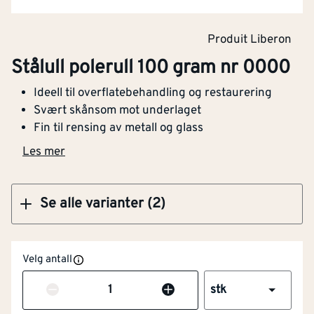
Kjøp
Produit Liberon
Stålull polerull 100 gram nr 0000
Stålull polerull 100 gram nr 0000
Ideell til overflatebehandling og restaurering
Svært skånsom mot underlaget
Fin til rensing av metall og glass
Klikk og hent
Les mer
Se alle varianter (2)
Velg antall
Antall
stk