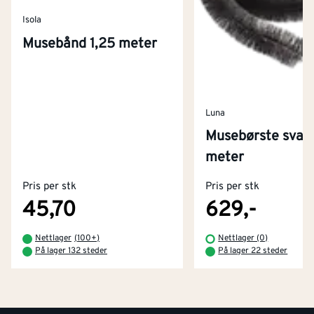
Isola
Musebånd 1,25 meter
Luna
Musebørste svart
Kontakt oss
meter
Om Montér
Pris per stk
Pris per stk
Kjøpsbetingelser
Tjenester
Byggevarehus og åpningstider
45,70
629,-
Betaling
Montér Klubb
Nettlager
(
100+
)
Nettlager (0)
Prismatch
På lager 132 steder
På lager 22 steder
Netthandel
Medlemsavtaler
100% fornøydgaranti
Retur- og angrerettsskjema