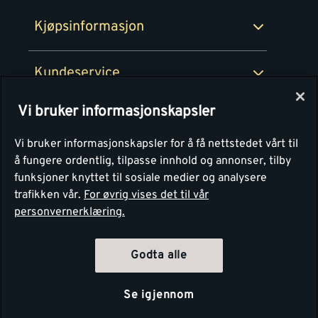
Montér Bedrift
Ledige stillinger
Kjøpsinformasjon
Retur av EE-avfall
Personvern
Kundeservice
Våre kjøkkensentre
Vi bruker informasjonskapsler
Montér
Vi bruker informasjonskapsler for å få nettstedet vårt til
å fungere ordentlig, tilpasse innhold og annonser, tilby
funksjoner knyttet til sosiale medier og analysere
trafikken vår.
For øvrig vises det til vår
personvernerklæring.
Godta alle
Se igjennom