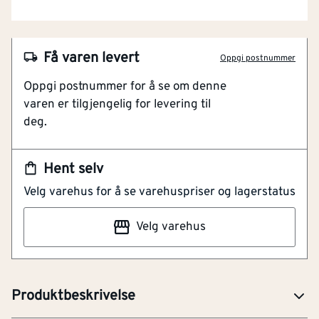
Få varen levert
Oppgi postnummer
Oppgi postnummer for å se om denne
varen er tilgjengelig for levering til
deg.
Hent selv
Velg varehus for å se varehuspriser og lagerstatus
NOBB
49139822
Velg varehus
Artikkelnummer
101178450
Wire 2/3mm 10 meter rull, elforzinket med PVC belegg.
Produktbeskrivelse