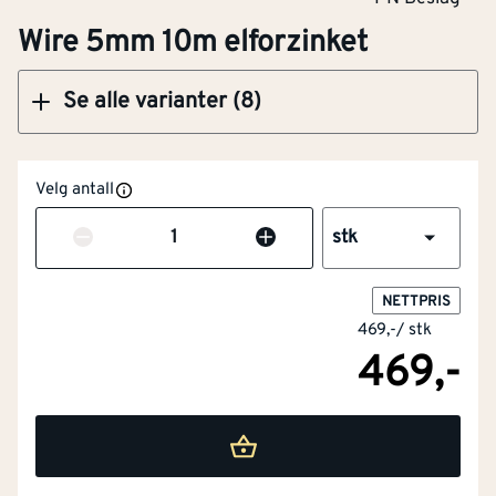
Wire 5mm 10m elforzinket
Se alle varianter (8)
Velg antall
Antall
stk
NETTPRIS
469,-
/
stk
469,-