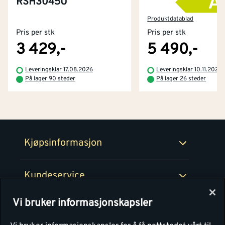
RSH3045U
Kontakt oss
Om Montér
Produktdatablad
Pris per stk
Pris per stk
Kjøpsbetingelser
Tjenester
Byggevarehus og åpningstider
3 429,-
5 490,-
Betaling
Montér Klubb
Leveringsklar 17.08.2026
Leveringsklar 10.11.2026
Prismatch
På lager 90 steder
På lager 26 steder
Netthandel
Medlemsavtaler
100% fornøydgaranti
Retur- og angrerettsskjema
Montér Bedrift
Ledige stillinger
Kjøpsinformasjon
Retur av EE-avfall
Personvern
Kundeservice
Våre kjøkkensentre
Vi bruker informasjonskapsler
Montér