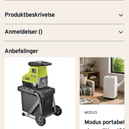
Wire 2/3mm 10 meter rull, elforzinket med PVC belegg.
Produktbeskrivelse
Anmeldelser
(
)
Anbefalinger
MODUS
Modus portabel