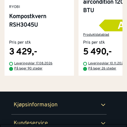
aircondition 120
RYOBI
BTU
Kompostkvern
RSH3045U
Kontakt oss
Om Montér
Produktdatablad
Pris per stk
Pris per stk
Kjøpsbetingelser
Tjenester
Byggevarehus og åpningstider
3 429,-
5 490,-
Betaling
Montér Klubb
Leveringsklar 17.08.2026
Leveringsklar 10.11.2026
Prismatch
På lager 90 steder
På lager 26 steder
Netthandel
Medlemsavtaler
100% fornøydgaranti
Retur- og angrerettsskjema
Montér Bedrift
Ledige stillinger
Kjøpsinformasjon
Retur av EE-avfall
Personvern
Kundeservice