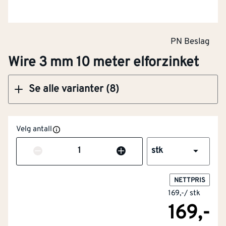
Klikk og hent
PN Beslag
Wire 3 mm 10 meter elforzinket
Se alle varianter (8)
Velg antall
Antall
stk
NETTPRIS
169,-
/
stk
169,-