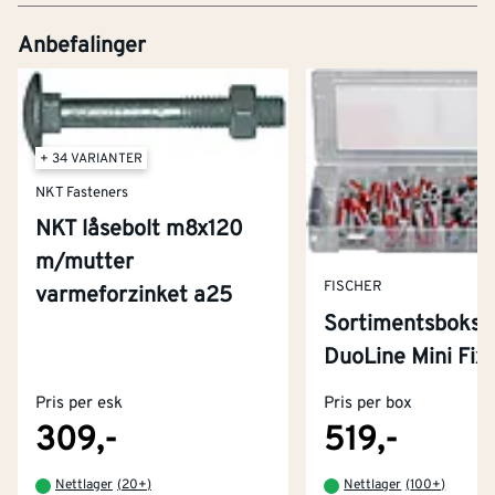
Anbefalinger
+ 34 VARIANTER
NKT Fasteners
NKT låsebolt m8x120
m/mutter
FISCHER
varmeforzinket a25
Sortimentsboks
Kontakt oss
DuoLine Mini Fix
Om Montér
Pris per esk
Pris per box
Kjøpsbetingelser
Tjenester
Byggevarehus og åpningstider
309,-
519,-
Betaling
Montér Klubb
Nettlager
(
20+
)
Nettlager
(
100+
)
Prismatch