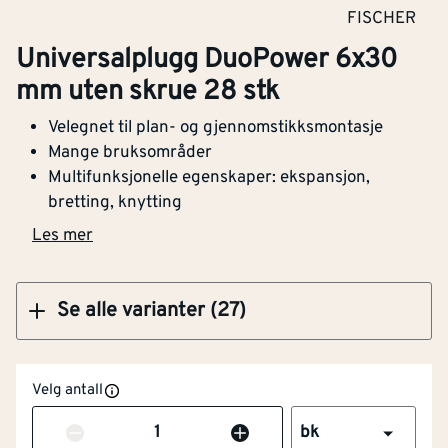
Klikk og hent
FISCHER
Universalplugg DuoPower 6x30
Universalplugg DuoPower 12 x 60 mm uten
mm uten skrue 28 stk
skrue 25 stk
Lengde (mm)
[mm]
30
Velegnet til plan- og gjennomstikksmontasje
Mange bruksområder
Egnet for
5
Multifunksjonelle egenskaper: ekspansjon,
skruediameter
[mm]
bretting, knytting
fra/til
Klikk og hent
Les mer
Egnet for betong
Ja
Diameter på
6
Se alle varianter (27)
[mm]
borehull
Med kant
Ja
Velg antall
Antall
Egnet for gipsplater
Ja
bk