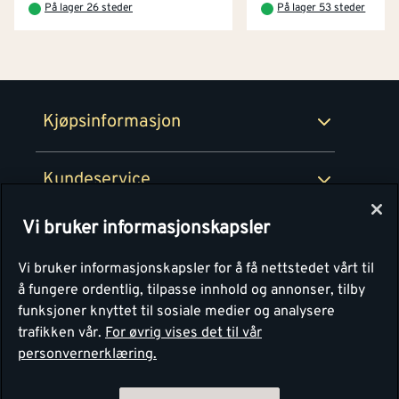
På lager 26 steder
På lager 53 steder
Netthandel
Medlemsavtaler
100% fornøydgaranti
Retur- og angrerettsskjema
Montér Bedrift
Ledige stillinger
Kjøpsinformasjon
Retur av EE-avfall
Personvern
Kundeservice
Våre kjøkkensentre
Vi bruker informasjonskapsler
Montér
Vi bruker informasjonskapsler for å få nettstedet vårt til
å fungere ordentlig, tilpasse innhold og annonser, tilby
funksjoner knyttet til sosiale medier og analysere
trafikken vår.
For øvrig vises det til vår
personvernerklæring.