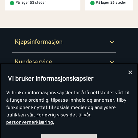
På lager 53 steder
På lager 26 steder
Netthandel
Medlemsavtaler
100% fornøydgaranti
Retur- og angrerettsskjema
Montér Bedrift
Ledige stillinger
Kjøpsinformasjon
Retur av EE-avfall
Personvern
Kundeservice
Våre kjøkkensentre
Vi bruker informasjonskapsler
Montér
Vi bruker informasjonskapsler for å få nettstedet vårt til
å fungere ordentlig, tilpasse innhold og annonser, tilby
funksjoner knyttet til sosiale medier og analysere
trafikken vår.
For øvrig vises det til vår
personvernerklæring.