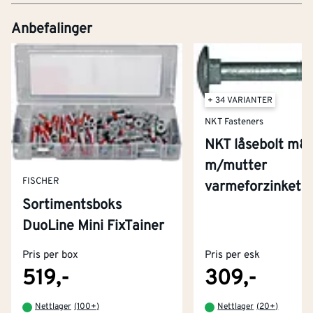
Anbefalinger
+ 34 VARIANTER
NKT Fasteners
NKT låsebolt m8
m/mutter
FISCHER
varmeforzinket 
Sortimentsboks
Kontakt oss
DuoLine Mini FixTainer
Om Montér
Pris per box
Pris per esk
Kjøpsbetingelser
Tjenester
Byggevarehus og åpningstider
519,-
309,-
Betaling
Montér Klubb
Nettlager
(
100+
)
Nettlager
(
20+
)
Prismatch