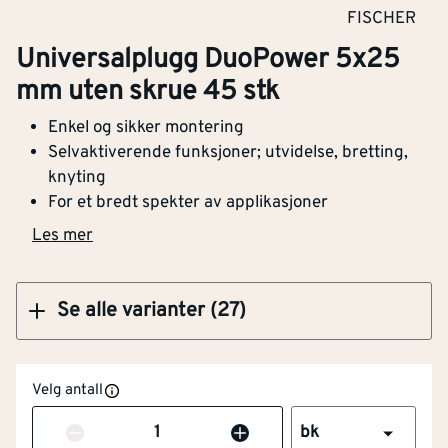
Klikk og hent
FISCHER
Universalplugg DuoPower 5x25
Universalplugg DuoPower 12 x 60 mm uten
mm uten skrue 45 stk
skrue 25 stk
Enkel og sikker montering
Selvaktiverende funksjoner; utvidelse, bretting,
knyting
For et bredt spekter av applikasjoner
Klikk og hent
Les mer
Lengde (mm)
[mm]
25
Se alle varianter (27)
Egnet for betong
Ja
Diameter på
5
Velg antall
[mm]
borehull
Antall
bk