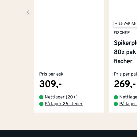
+ 29 VARIA
FISCHER
Spikerp
80z pak
fischer
Pris per esk
Pris per pa
309,-
269,-
Nettlager
(
20+
)
Nettlag
På lager 26 steder
På lager