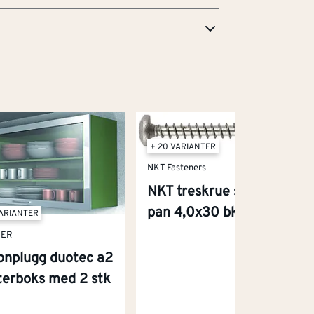
+ 20 VARIANTER
NKT Fasteners
NKT treskrue spun a4
pan 4,0x30 bk
VARIANTER
HER
onplugg duotec a2
sterboks med 2 stk