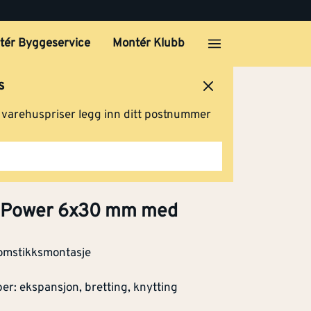
tk
Klikk og hent
tér Byggeservice
Montér Klubb
s
ersted
Logg inn
Handlevogn
Klikk og hent
g varehuspriser legg inn ditt postnummer
tk
Klikk og hent
uoPower 6x30 mm med
nomstikksmontasje
12 x
er: ekspansjon, bretting, knytting
Klikk og hent