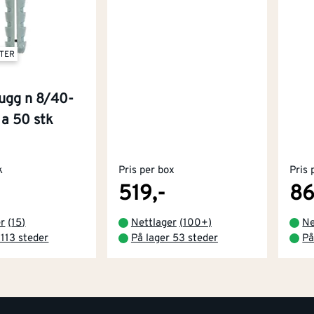
NTER
lugg n 8/40-
 a 50 stk
k
Pris per box
Pris 
519,-
86
er
(
15
)
Nettlager
(
100+
)
Ne
 113 steder
På lager 53 steder
På