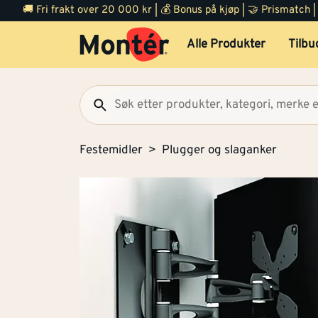
🚚 Fri frakt over 20 000 kr | 💰 Bonus på kjøp | 🤝 Prismatch
Alle Produkter
Tilbu
Festemidler
Plugger og slaganker