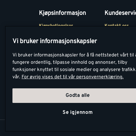
Kjøpsinformasjon
Kundeservi
Kjøpsbetingelser
Kontakt oss
Betaling
Tjenester
Vi bruker informasjonskapsler
Netthandel
Montér Klubb
Vi bruker informasjonskapsler for å få nettstedet vårt til 
Retur- og
Medlemsavtale
fungere ordentlig, tilpasse innhold og annonser, tilby
angrerettsskjema
funksjoner knyttet til sosiale medier og analysere trafik
Montér Bedrift
vår.
For øvrig vises det til vår personvernerklæring.
Retur av EE-avf
Godta alle
Se igjennom
Copyright Montér 2026