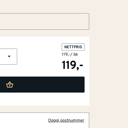
NETTPRIS
119,-
/
bk
119,-
nomstikksmontasje
Oppgi postnummer
er: ekspansjon, bretting, knytting