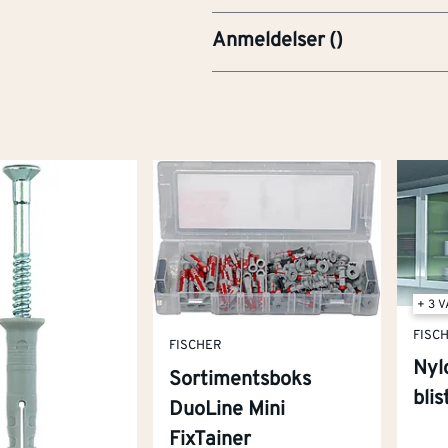
Anmeldelser
(
)
+ 3 
FISC
FISCHER
Nyl
Sortimentsboks
bli
DuoLine Mini
FixTainer