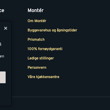
ce
Montér
Om Montér
Byggevarehus og åpningstider
Prismatch
å
r
100% fornøydgaranti
ken
Ledige stillinger
all
Personvern
Våre kjøkkensentre