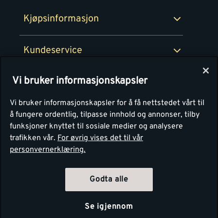
Montér Bedrift
Ledige stillinger
Kjøpsinformasjon
Retur av EE-avfall
Personvern
Kundeservice
Våre kjøkkensentre
Vi bruker informasjonskapsler
Montér
Vi bruker informasjonskapsler for å få nettstedet vårt til
å fungere ordentlig, tilpasse innhold og annonser, tilby
funksjoner knyttet til sosiale medier og analysere
trafikken vår.
For øvrig vises det til vår
personvernerklæring.
4.1
Basert på 1251 stemmer
Godta alle
Se igjennom