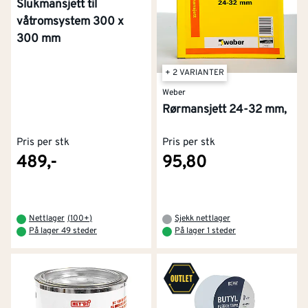
Slukmansjett til
våtromsystem 300 x
300 mm
+ 2 VARIANTER
Weber
Rørmansjett 24-32 mm,
Pris per stk
Pris per stk
489,-
95,80
Nettlager
(
100+
)
Sjekk nettlager
På lager 49 steder
På lager 1 steder