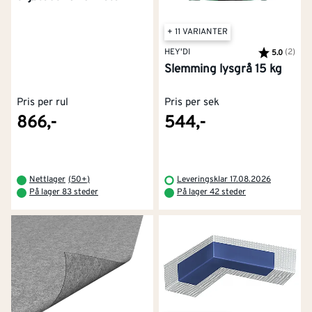
Ulike typer membran
+ 11 VARIANTER
HEY'DI
Karakter:
(2)
av 5
5.0
Hos Montér finner du to hovedtyper av membran til
Slemming lysgrå 15 kg
bad og våtrom:
Pris per rul
Pris per sek
Smøremembran (flytende membran)
866,-
544,-
Dette er den vanligste typen for innvendige våtrom i
dag. Membranen påføres i flere strøk, som en tykk
maling, med rull eller pensel.
Nettlager
(
50+
)
Leveringsklar 17.08.2026
På lager 83 steder
På lager 42 steder
Fordeler ved smøremembran
: Enkel å påføre, skjøtefri,
og svært fleksibel ved overganger og
gjennomføringer.
Passer til
: Alle våtrom