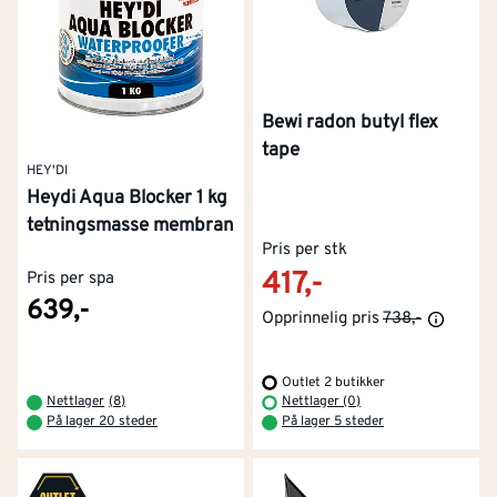
Bewi radon butyl flex
tape
HEY'DI
Heydi Aqua Blocker 1 kg
tetningsmasse membran
Pris per stk
417,-
Pris per spa
639,-
Opprinnelig pris
738,-
Outlet 2 butikker
Nettlager
(
8
)
Nettlager (0)
På lager 20 steder
På lager 5 steder