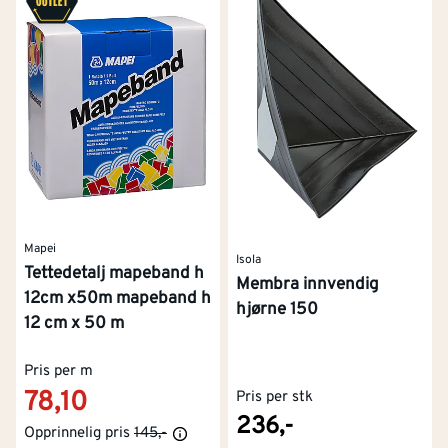
Mapei
Isola
Tettedetalj mapeband h
Membra innvendig
12cm x50m mapeband h
hjørne 150
12 cm x 50 m
Pris per m
78,10
Pris per stk
236,-
Opprinnelig pris
145,-