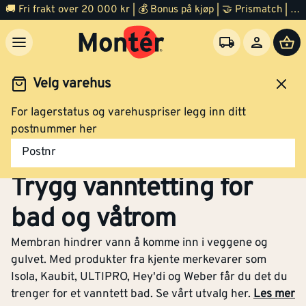
🚚 Fri frakt over 20 000 kr | 💰 Bonus på kjøp | 🤝 Prismatch | ⭐ 100% fornøyd garanti | 🏪 140 byggevarehus
Velg varehus
For lagerstatus og varehuspriser legg inn ditt
Bad
Membran og tilbehør
postnummer her
Membran og tilbehør –
Postnr
Trygg vanntetting for
bad og våtrom
Membran hindrer vann å komme inn i veggene og
gulvet. Med produkter fra kjente merkevarer som
Isola, Kaubit, ULTIPRO, Hey'di og Weber får du det du
trenger for et vanntett bad. Se vårt utvalg her.
Les mer