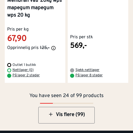
Membran våtr 20kg wps
mapegum mapegum
wps 20 kg
Pris per kg
67,90
Pris per stk
569,-
Opprinnelig pris
125,-
Outlet 1 butikk
Kontakt oss
Om Montér
Nettlager (0)
Sjekk nettlager
På lager 2 steder
På lager 8 steder
Kjøpsbetingelser
Tjenester
Byggevarehus og åpningstider
You have seen 24 of 99 products
Betaling
Montér Klubb
Prismatch
Netthandel
Vis flere (99)
Medlemsavtaler
100% fornøydgaranti
Retur- og angrerettsskjema