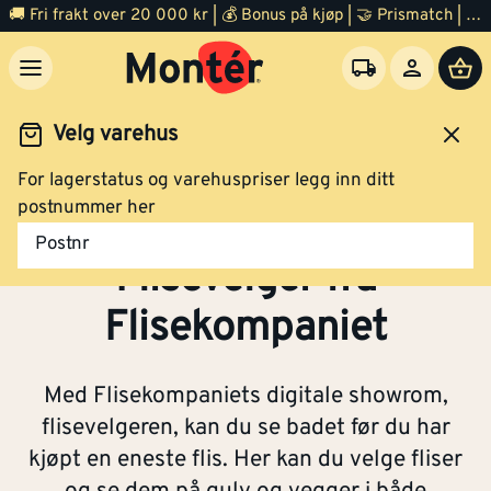
🚚 Fri frakt over 20 000 kr | 💰 Bonus på kjøp | 🤝 Prismatch | ⭐ 100% fornøyd garanti | 🏪 140 byggevarehus
Velg varehus
For lagerstatus og varehuspriser legg inn ditt
Inspirasjon
Baderom
Flisevelger fra Flisekompaniet
postnummer her
Postnr
Flisevelger fra
Flisekompaniet
Med Flisekompaniets digitale showrom,
flisevelgeren, kan du se badet før du har
kjøpt en eneste flis. Her kan du velge fliser