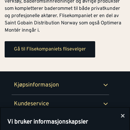
verktøy, baderomsinnredninger og øvrige produkter
Kontakt oss
som kompletterer baderommet til både privatkunder
Om Montér
og profesjonelle aktører. Flisekompaniet er en del av
Kjøpsbetingelser
Saint Gobain Distribution Norway som også Optimera
Tjenester
Byggevarehus og åpningstider
Montér inngår i.
Betaling
Montér Klubb
Prismatch
Gå til Flisekompaniets flisevelger
Netthandel
Medlemsavtaler
100% fornøydgaranti
Retur- og angrerettsskjema
Montér Bedrift
Ledige stillinger
Kjøpsinformasjon
Retur av EE-avfall
Personvern
Kundeservice
Våre kjøkkensentre
Vi bruker informasjonskapsler
Montér