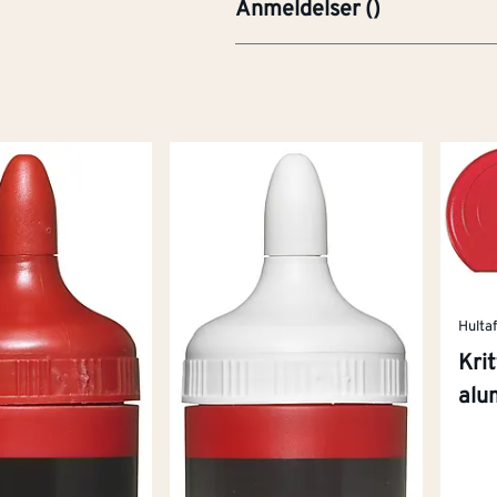
Anmeldelser
(
)
Hulta
Krit
alu