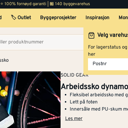
 | ⭐ 100% fornøyd garanti | 🏪 140 byggevarehus
Arbeidssko dynamo 42
d
🏷️ Outlet
Byggeprosjekter
Inspirasjon
Mon
Velg varehu
Arbeidssko dynamo 43
Velg lag
For lagerstatus o
her
dssko
Postnr
Arbeidssko dynamo 45
SOLID GEAR
Arbeidssko dynamo
Fleksibel arbeidssko med
Lett på foten
Arbeidssko dynamo 46
Innersåle med PU-skum m
Les mer