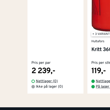
+ 3 VARIAN
Hultafors
Kritt 36
Pris per par
Pris per st
2 239,-
119,-
Nettlager (0)
Nettlag
Ikke på lager (0)
På lager