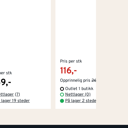
Pris per stk
116,-
per stk
9,-
Opprinnelig pris
269,-
Outlet 1 butikk
ttlager
(
7
)
Nettlager (0)
 lager 19 steder
På lager 2 steder