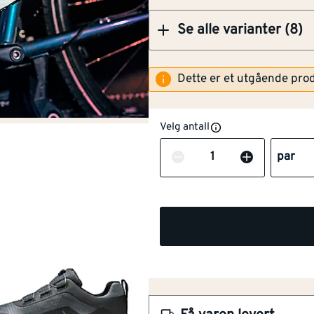
Se alle varianter (8)
Dette er et utgående pro
Velg antall
NOBB
57336504
Antall
par
Artikkelnummer
101286812
Fleksibel arbeidssko med
Lett på foten
Innersåle med PU-skum m
Skostørrelse
45
BOA Fit-System
Stabil og komfortabel
Med
Ja
spikerbeskyttelse
Dynamo vernesko er en unik sk