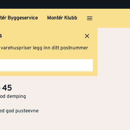
tér Byggeservice
Montér Klubb
Klikk og hent
s
ersted
Logg inn
Handlevogn
g varehuspriser legg inn ditt postnummer
Klikk og hent
Klikk og hent
 45
 god demping
ed god pusteevne
Klikk og hent