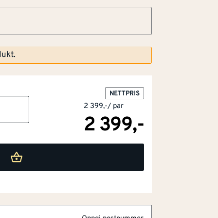
dukt.
NETTPRIS
2 399,-
/
par
2 399,-
 god demping
ed god pusteevne
o som er designet for både løping og