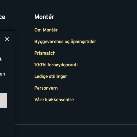
ce
Montér
Om Montér
Byggevarehus og åpningstider
Prismatch
å
r
100% fornøydgaranti
ken
Ledige stillinger
all
Personvern
Våre kjøkkensentre