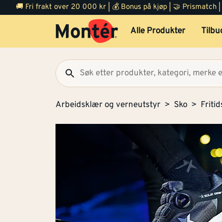
🚚 Fri frakt over 20 000 kr | 💰 Bonus på kjøp | 🤝 Prismatch
Alle Produkter
Tilbu
Arbeidsklær og verneutstyr
Sko
Friti