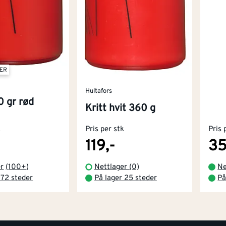
TER
Hultafors
0 gr rød
Kritt hvit 360 g
k
Pris per stk
Pris 
119,-
35
er
(
100+
)
Nettlager (0)
Ne
 72 steder
På lager 25 steder
På