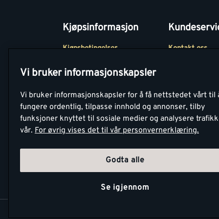
Kjøpsinformasjon
Kundeservi
Kjøpsbetingelser
Kontakt oss
Betaling
Tjenester
Vi bruker informasjonskapsler
Netthandel
Montér Klubb
Vi bruker informasjonskapsler for å få nettstedet vårt til 
Retur- og
Medlemsavtale
fungere ordentlig, tilpasse innhold og annonser, tilby
angrerettsskjema
funksjoner knyttet til sosiale medier og analysere trafik
Montér Bedrift
vår.
For øvrig vises det til vår personvernerklæring.
Retur av EE-avf
Godta alle
Se igjennom
Copyright Montér 2026