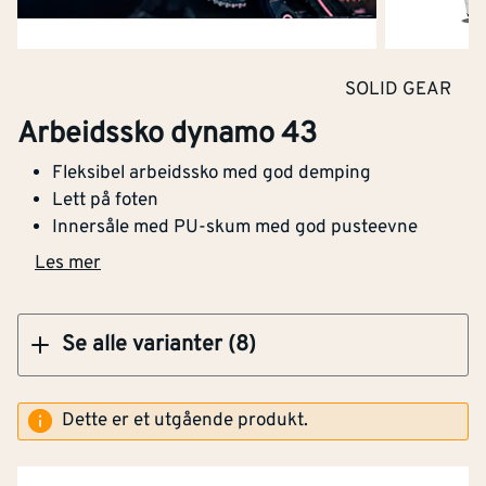
Klikk og hent
Vanntett
Nei
SOLID GEAR
Arbeidssko dynamo 46
Flammehemmende
Nei
Arbeidssko dynamo 43
versjon
Fleksibel arbeidssko med god demping
Lett på foten
Høy synlighet
Nei
Innersåle med PU-skum med god pusteevne
(signalfarger)
Klikk og hent
Les mer
Innerforing
Nei
Med vernetå
Nei
Se alle varianter (8)
Skostørrelse
43
Dette er et utgående produkt.
Med spikerbeskyttelse
Nei