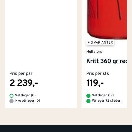
+ 3 VARIANTER
Hultafors
Kontakt oss
Kritt 360 gr rød
Om Montér
Pris per par
Pris per stk
Kjøpsbetingelser
Tjenester
Byggevarehus og åpningstider
2 239,-
119,-
Betaling
Montér Klubb
Nettlager (0)
Nettlager
(
19
)
Prismatch
Ikke på lager (0)
På lager 72 steder
Netthandel
Medlemsavtaler
100% fornøydgaranti
Retur- og angrerettsskjema
Montér Bedrift
Ledige stillinger