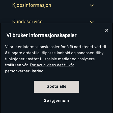
Kjøpsinformasjon
Retur av EE-avfall
Personvern
Kundeservice
Våre kjøkkensentre
Vi bruker informasjonskapsler
Montér
Vi bruker informasjonskapsler for å få nettstedet vårt til
å fungere ordentlig, tilpasse innhold og annonser, tilby
funksjoner knyttet til sosiale medier og analysere
trafikken vår.
For øvrig vises det til vår
personvernerklæring.
Godta alle
Se igjennom