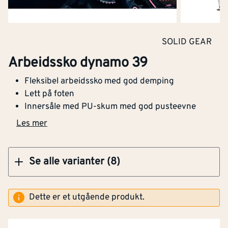
Klikk og hent
Vanntett
Nei
SOLID GEAR
Arbeidssko dynamo 46
Flammehemmende
Nei
Arbeidssko dynamo 39
versjon
Fleksibel arbeidssko med god demping
Lett på foten
Høy synlighet
Nei
Innersåle med PU-skum med god pusteevne
(signalfarger)
Klikk og hent
Les mer
Innerforing
Nei
Med vernetå
Nei
Se alle varianter (8)
Skostørrelse
39
Dette er et utgående produkt.
Med spikerbeskyttelse
Nei