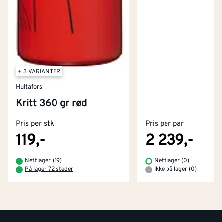
+ 3 VARIANTER
Hultafors
Kontakt oss
Kritt 360 gr rød
Om Montér
Pris per stk
Pris per par
Kjøpsbetingelser
Tjenester
Byggevarehus og åpningstider
119,-
2 239,-
Betaling
Montér Klubb
Nettlager
(
19
)
Nettlager (0)
Prismatch
På lager 72 steder
Ikke på lager (0)
Netthandel
Medlemsavtaler
100% fornøydgaranti
Retur- og angrerettsskjema
Montér Bedrift
Ledige stillinger