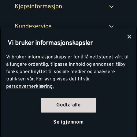
Kjøpsinformasjon
Retur av EE-avfall
Personvern
Kundeservice
Våre kjøkkensentre
Vi bruker informasjonskapsler
Montér
Vi bruker informasjonskapsler for å få nettstedet vårt til
å fungere ordentlig, tilpasse innhold og annonser, tilby
funksjoner knyttet til sosiale medier og analysere
trafikken vår.
For øvrig vises det til vår
personvernerklæring.
Godta alle
Se igjennom