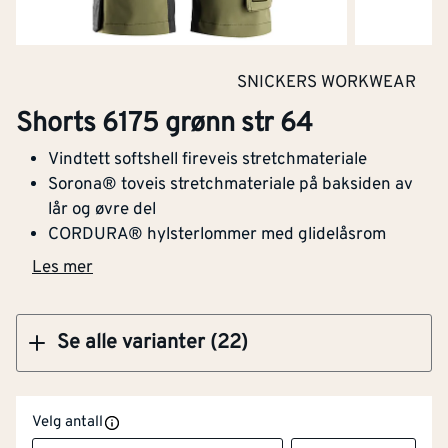
Flammehemmende
Nei
Kjøp
versjon
SNICKERS WORKWEAR
Høy synlighet
Nei
Shorts 6175 grønn str 64
Shorts 6175 blå str 64
(signalfarger)
Vindtett softshell fireveis stretchmateriale
Med reflekterende striper
Nei
Sorona® toveis stretchmateriale på baksiden av
lår og øvre del
Lysbueprøvet
Nei
CORDURA® hylsterlommer med glidelåsrom
Kjøp
Les mer
Varslingsbeskyttelse i
Nei
henhold til EN ISO 20471
Se alle varianter (22)
Snekkerbukse/selebukse
Nei
Vadere
Nei
Velg antall