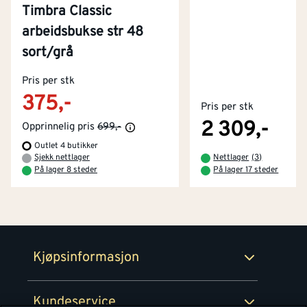
Timbra Classic
arbeidsbukse str 48
sort/grå
Kontakt oss
Pris per stk
Om Montér
375,-
Pris per stk
Kjøpsbetingelser
Tjenester
Byggevarehus og åpningstider
2 309,-
Opprinnelig pris
699,-
Outlet 4 butikker
Betaling
Montér Klubb
Sjekk nettlager
Nettlager
(
3
)
Prismatch
På lager 8 steder
På lager 17 steder
Netthandel
Medlemsavtaler
100% fornøydgaranti
Retur- og angrerettsskjema
Montér Bedrift
Ledige stillinger
Kjøpsinformasjon
Retur av EE-avfall
Personvern
Kundeservice