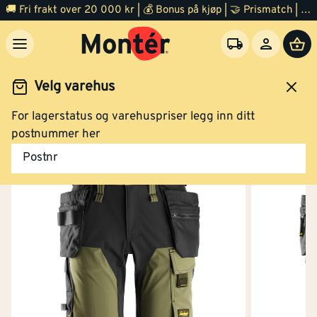
Shorts 6175 blå str 58
🚚 Fri frakt over 20 000 kr | 💰 Bonus på kjøp | 🤝 Prismatch | ⭐ 100% fornøyd garanti | 🏪 140 byggevarehus
Kjøp
Velg varehus
For lagerstatus og varehuspriser legg inn ditt
idsklær og verneutstyr
Arbeidsklær
Arbeidsshorts
postnummer her
Shorts 6175 blå str 60
Postnr
Kjøp
Vanntett
Nei
Shorts 6175 blå str 62
Varmeisolert
Nei