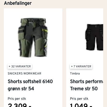
Anbefalinger
+ 32 VARIANTER
+ 7 VARIANTER
SNICKERS WORKWEAR
Timbra
Shorts softshell 6140
Shorts performa
Kontakt oss
grønn str 54
Treme str 50
Om Montér
Pris per stk
Pris per stk
Kjøpsbetingelser
Tjenester
Byggevarehus og åpningstider