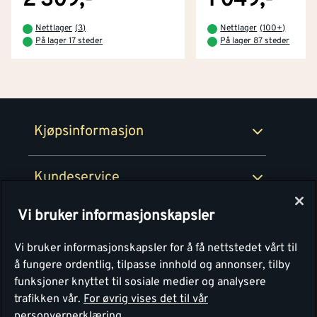
2 309,-
1 049,-
Betaling
Montér Klubb
Nettlager
(
3
)
Nettlager
(
100+
)
Prismatch
På lager 17 steder
På lager 87 steder
Netthandel
Medlemsavtaler
100% fornøydgaranti
Retur- og angrerettsskjema
Montér Bedrift
Ledige stillinger
Kjøpsinformasjon
Retur av EE-avfall
Personvern
Kundeservice
Våre kjøkkensentre
Vi bruker informasjonskapsler
Montér
Vi bruker informasjonskapsler for å få nettstedet vårt til
å fungere ordentlig, tilpasse innhold og annonser, tilby
funksjoner knyttet til sosiale medier og analysere
trafikken vår.
For øvrig vises det til vår
personvernerklæring.