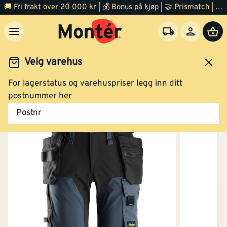
Shorts 6175 blå str 58
🚚 Fri frakt over 20 000 kr | 💰 Bonus på kjøp | 🤝 Prismatch | ⭐ 100% fornøyd garanti | 🏪 140 byggevarehus
Kjøp
Velg varehus
For lagerstatus og varehuspriser legg inn ditt
idsklær og verneutstyr
Arbeidsklær
Arbeidsshorts
postnummer her
Shorts 6175 blå str 60
Postnr
Kjøp
Vanntett
Nei
Shorts 6175 blå str 62
Varmeisolert
Nei