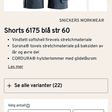
Flammehemmende
Nei
Kjøp
versjon
SNICKERS WORKWEAR
Høy synlighet
Nei
Shorts 6175 blå str 60
Shorts 6175 blå str 64
(signalfarger)
Vindtett softshell fireveis stretchmateriale
Med reflekterende striper
Nei
Sorona® toveis stretchmateriale på baksiden av
lår og øvre del
Lysbueprøvet
Nei
CORDURA® hylsterlommer med glidelåsrom
Kjøp
Les mer
Varslingsbeskyttelse i
Nei
henhold til EN ISO 20471
Se alle varianter (22)
Snekkerbukse/selebukse
Nei
Vadere
Nei
Velg antall