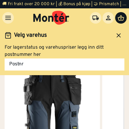
Shorts 6175 blå str 58
🚚 Fri frakt over 20 000 kr | 💰 Bonus på kjøp | 🤝 Prismatch | ⭐ 100% fornøyd garanti | 🏪 140 byggevarehus
Kjøp
Velg varehus
For lagerstatus og varehuspriser legg inn ditt
idsklær og verneutstyr
Arbeidsklær
Arbeidsshorts
postnummer her
Shorts 6175 blå str 60
Postnr
Kjøp
Vanntett
Nei
Shorts 6175 blå str 62
Varmeisolert
Nei