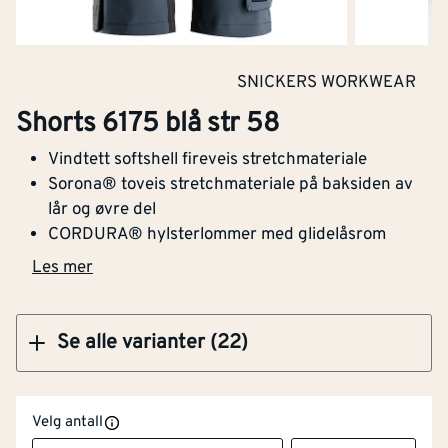
Flammehemmende
Nei
Kjøp
versjon
SNICKERS WORKWEAR
Høy synlighet
Nei
Shorts 6175 blå str 58
Shorts 6175 blå str 64
(signalfarger)
Vindtett softshell fireveis stretchmateriale
Med reflekterende striper
Nei
Sorona® toveis stretchmateriale på baksiden av
lår og øvre del
Lysbueprøvet
Nei
CORDURA® hylsterlommer med glidelåsrom
Kjøp
Les mer
Varslingsbeskyttelse i
Nei
henhold til EN ISO 20471
Se alle varianter (22)
Snekkerbukse/selebukse
Nei
Vadere
Nei
Velg antall