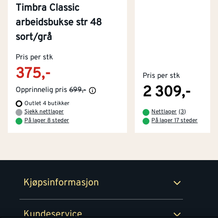
Timbra Classic
arbeidsbukse str 48
sort/grå
Kontakt oss
Pris per stk
Om Montér
375,-
Pris per stk
Kjøpsbetingelser
Tjenester
Byggevarehus og åpningstider
2 309,-
Opprinnelig pris
699,-
Outlet 4 butikker
Betaling
Montér Klubb
Sjekk nettlager
Nettlager
(
3
)
Prismatch
På lager 8 steder
På lager 17 steder
Netthandel
Medlemsavtaler
100% fornøydgaranti
Retur- og angrerettsskjema
Montér Bedrift
Ledige stillinger
Kjøpsinformasjon
Retur av EE-avfall
Personvern
Kundeservice