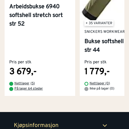
Arbeidsbukse 6940
softshell stretch sort
str 52
+ 35 VARIANTER
SNICKERS WORKWEAR
Bukse softshell 
Kontakt oss
str 44
Om Montér
Pris per stk
Pris per stk
Kjøpsbetingelser
Tjenester
Byggevarehus og åpningstider
3 679,-
1 779,-
Betaling
Montér Klubb
Nettlager
(
5
)
Nettlager (0)
Prismatch
På lager 64 steder
Ikke på lager (0)
Netthandel
Medlemsavtaler
100% fornøydgaranti
Retur- og angrerettsskjema
Montér Bedrift
Ledige stillinger
Kjøpsinformasjon