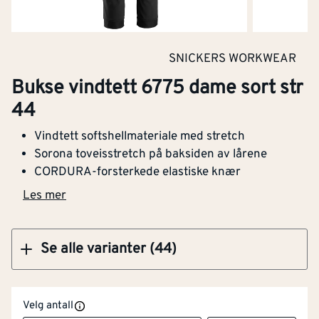
Kjøp
SNICKERS WORKWEAR
Bukse vindtett 6775 dame sort str
Bukse vindtett 6775 dame blå str 92
44
Vindtett softshellmateriale med stretch
Sorona toveisstretch på baksiden av lårene
CORDURA-forsterkede elastiske knær
Kjøp
Les mer
Se alle varianter (44)
Velg antall