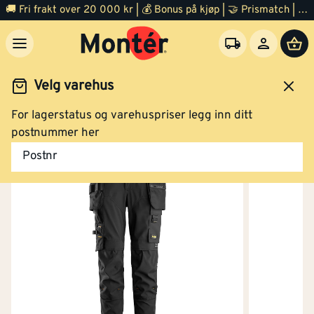
Bukse vindtett 6775 dame blå str 80
🚚 Fri frakt over 20 000 kr | 💰 Bonus på kjøp | 🤝 Prismatch | ⭐ 100% fornøyd garanti | 🏪 140 byggevarehus
Velg varehus
Kjøp
For lagerstatus og varehuspriser legg inn ditt
idsklær og verneutstyr
Arbeidsklær
Arbeidsbukse
postnummer her
Bukse vindtett 6775 dame blå str 84
Postnr
Kjøp
Bukse vindtett 6775 dame blå str 88