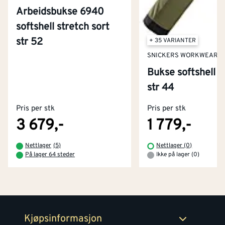
Arbeidsbukse 6940
softshell stretch sort
str 52
+ 35 VARIANTER
SNICKERS WORKWEAR
Bukse softshell 
Kontakt oss
str 44
Om Montér
Pris per stk
Pris per stk
Kjøpsbetingelser
Tjenester
Byggevarehus og åpningstider
3 679,-
1 779,-
Betaling
Montér Klubb
Nettlager
(
5
)
Nettlager (0)
Prismatch
På lager 64 steder
Ikke på lager (0)
Netthandel
Medlemsavtaler
100% fornøydgaranti
Retur- og angrerettsskjema
Montér Bedrift
Ledige stillinger
Kjøpsinformasjon