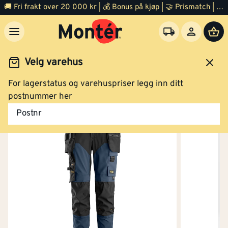
Bukse vindtett 6775 dame blå str 80
🚚 Fri frakt over 20 000 kr | 💰 Bonus på kjøp | 🤝 Prismatch | ⭐ 100% fornøyd garanti | 🏪 140 byggevarehus
Velg varehus
Kjøp
For lagerstatus og varehuspriser legg inn ditt
idsklær og verneutstyr
Arbeidsklær
Arbeidsbukse
postnummer her
Bukse vindtett 6775 dame blå str 84
Postnr
Kjøp
Bukse vindtett 6775 dame blå str 88