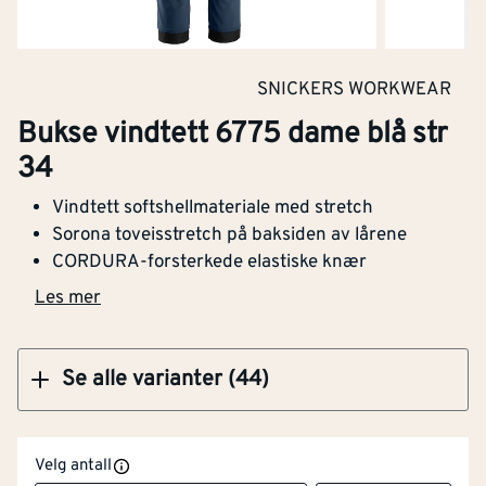
Kjøp
SNICKERS WORKWEAR
Bukse vindtett 6775 dame blå str
Bukse vindtett 6775 dame blå str 92
34
Vindtett softshellmateriale med stretch
Sorona toveisstretch på baksiden av lårene
CORDURA-forsterkede elastiske knær
Kjøp
Les mer
Se alle varianter (44)
Velg antall