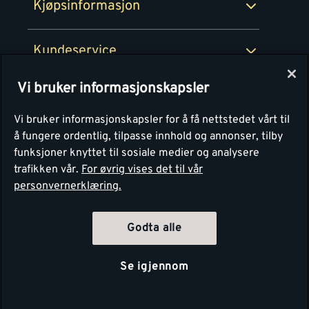
Kjøpsinformasjon
Retur av EE-avfall
Personvern
Kundeservice
Våre kjøkkensentre
Vi bruker informasjonskapsler
Montér
Vi bruker informasjonskapsler for å få nettstedet vårt til
å fungere ordentlig, tilpasse innhold og annonser, tilby
funksjoner knyttet til sosiale medier og analysere
trafikken vår.
For øvrig vises det til vår
personvernerklæring.
Godta alle
Se igjennom
Copyright Montér 2026