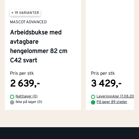
+ 19 VARIANTER
MASCOT ADVANCED
Arbeidsbukse med
avtagbare
hengelommer 82 cm
Kontakt oss
C42 svart
Om Montér
Pris per stk
Pris per stk
Kjøpsbetingelser
Tjenester
Byggevarehus og åpningstider
2 639,-
3 429,-
Betaling
Montér Klubb
Nettlager (0)
Leveringsklar 17.08.2026
Prismatch
Ikke på lager (0)
På lager 89 steder
Netthandel
Medlemsavtaler
100% fornøydgaranti
Retur- og angrerettsskjema
Montér Bedrift
Ledige stillinger