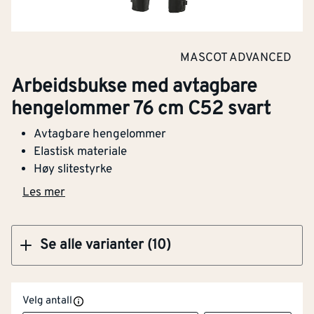
Klikk og hent
MASCOT ADVANCED
Arbeidsbukse med avtagbare hengelommer
Arbeidsbukse med avtagbare
76 cm C58 svart
hengelommer 76 cm C52 svart
Avtagbare hengelommer
Elastisk materiale
Høy slitestyrke
Klikk og hent
Les mer
Se alle varianter (10)
Velg antall