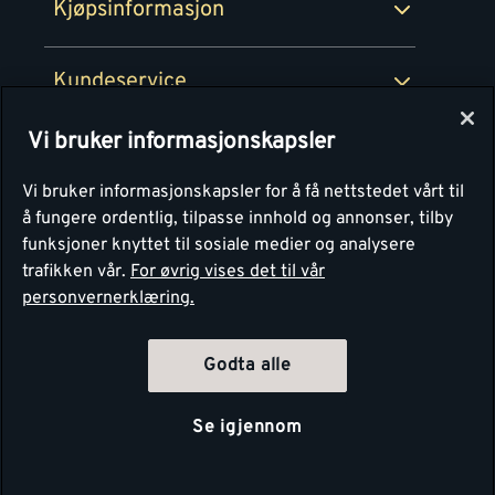
Kjøpsinformasjon
Retur av EE-avfall
Personvern
Kundeservice
Våre kjøkkensentre
Vi bruker informasjonskapsler
Montér
Vi bruker informasjonskapsler for å få nettstedet vårt til
å fungere ordentlig, tilpasse innhold og annonser, tilby
funksjoner knyttet til sosiale medier og analysere
trafikken vår.
For øvrig vises det til vår
personvernerklæring.
Godta alle
Se igjennom
Copyright Montér 2026