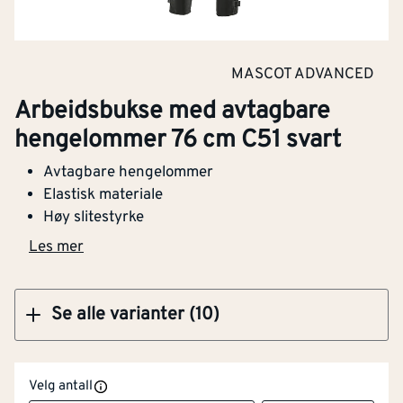
Klikk og hent
MASCOT ADVANCED
Arbeidsbukse med avtagbare hengelommer
Arbeidsbukse med avtagbare
76 cm C58 svart
hengelommer 76 cm C51 svart
Avtagbare hengelommer
Elastisk materiale
Høy slitestyrke
Klikk og hent
Les mer
Se alle varianter (10)
Velg antall