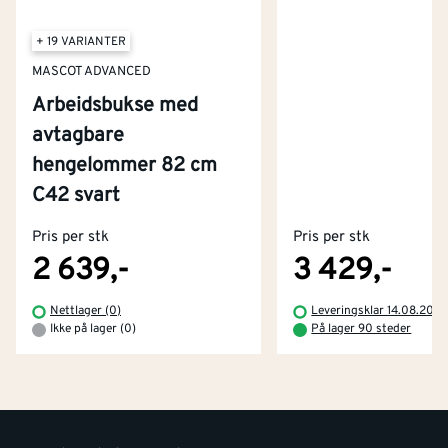
+ 19 VARIANTER
MASCOT ADVANCED
Arbeidsbukse med
avtagbare
hengelommer 82 cm
Kontakt oss
C42 svart
Om Montér
Pris per stk
Pris per stk
Kjøpsbetingelser
Tjenester
Byggevarehus og åpningstider
2 639,-
3 429,-
Betaling
Montér Klubb
Nettlager (0)
Leveringsklar 14.08.202
Prismatch
Ikke på lager (0)
På lager 90 steder
Netthandel
Medlemsavtaler
100% fornøydgaranti
Retur- og angrerettsskjema
Montér Bedrift
Ledige stillinger