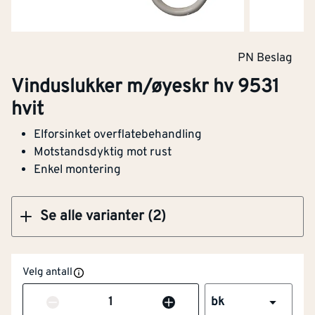
Klikk og hent
PN Beslag
Vinduslukker m/øyeskr 9361 el gul
Vinduslukker m/øyeskr hv 9531
hvit
Elforsinket overflatebehandling
Klikk og hent
Motstandsdyktig mot rust
Enkel montering
Se alle varianter (2)
Velg antall
Antall
bk