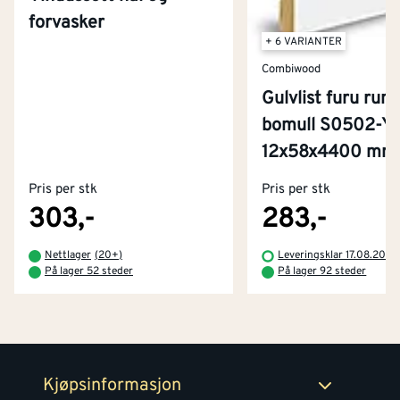
forvasker
+ 6 VARIANTER
Combiwood
Gulvlist furu rund
bomull S0502-Y
Kontakt oss
12x58x4400 mm
Om Montér
Pris per stk
Pris per stk
Kjøpsbetingelser
Tjenester
Byggevarehus og åpningstider
303,-
283,-
Betaling
Montér Klubb
Nettlager
(
20+
)
Leveringsklar 17.08.2026
Prismatch
På lager 52 steder
På lager 92 steder
Netthandel
Medlemsavtaler
100% fornøydgaranti
Retur- og angrerettsskjema
Montér Bedrift
Ledige stillinger
Kjøpsinformasjon