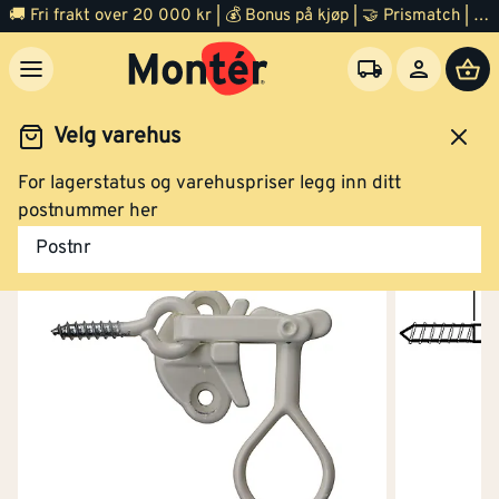
🚚 Fri frakt over 20 000 kr | 💰 Bonus på kjøp | 🤝 Prismatch | ⭐ 100% fornøyd garanti | 🏪 140 byggevarehus
Velg varehus
For lagerstatus og varehuspriser legg inn ditt
Vindu
Tilbehør
postnummer her
Postnr
Vinduslukker m/øyeskr hv 9531 hvit