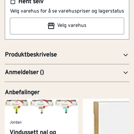
Hent selv
Enkel montering
Velg varehus for å se varehuspriser og lagerstatus
Vinduslukkere i forskjellige utførelser, lengder og
Velg varehus
overflatebehandlinger m/tilhørende konsoller og
haker. Kassestrammere i forskjellige utførelser og
dimensjoner.
Produktbeskrivelse
Anmeldelser
(
)
Anbefalinger
Jordan
Vindussett nal og