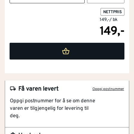
NETTPRIS
149,-
/
bk
149,-
Få varen levert
Oppgi postnummer
NOBB
23033780
Oppgi postnummer for å se om denne
varen er tilgjengelig for levering til
Artikkelnummer
101105734
deg.
Elforsinket overflatebehandling
Motstandsdyktig mot rust