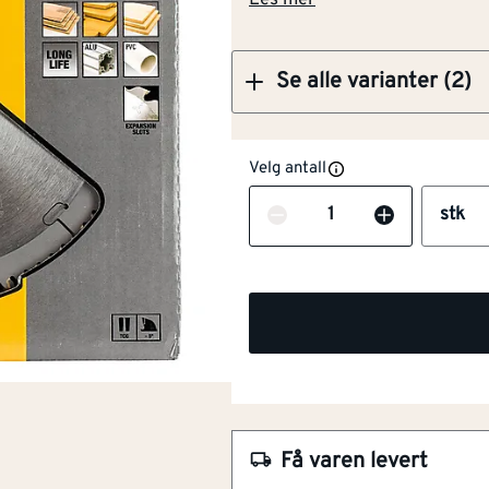
Les mer
Se alle varianter (2)
Velg antall
Antall
stk
Egnet for kunststoff
Ja
Egnet for metall
Nei
NOBB
25974585
Egnet for treverk
Ja
Få varen levert
Artikkelnummer
101117884
Sagblad
216