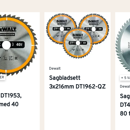
Dewalt
Sagbladsett
TER
+ 5 
3x216mm DT1962-QZ
Dewal
 DT1953,
Sag
med 40
DT4
80 