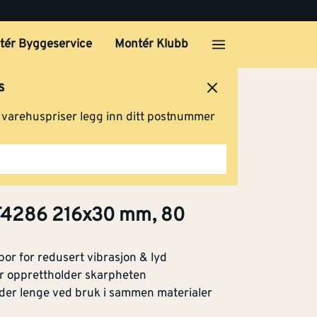
tér Byggeservice
Montér Klubb
s
ersted
Logg inn
Handlevogn
g varehuspriser legg inn ditt postnummer
Klikk og hent
T4286 216x30 mm, 80
or for redusert vibrasjon & lyd
med
er opprettholder skarpheten
der lenge ved bruk i sammen materialer
Klikk og hent