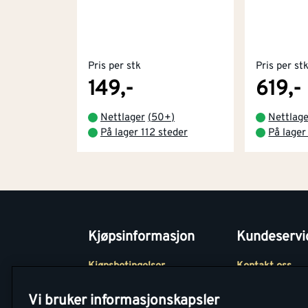
Pris per stk
Pris per st
149,-
619,-
Nettlager
(
50+
)
Nettlag
På lager 112 steder
På lager
Kjøpsinformasjon
Kundeservi
Kjøpsbetingelser
Kontakt oss
Betaling
Tjenester
Vi bruker informasjonskapsler