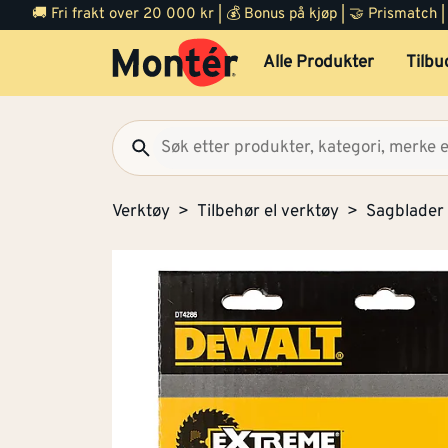
🚚 Fri frakt over 20 000 kr | 💰 Bonus på kjøp | 🤝 Prismatch
Alle Produkter
Tilbu
Verktøy
Tilbehør el verktøy
Sagblader