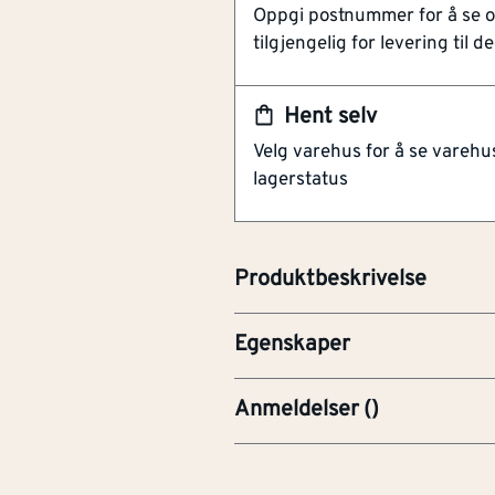
[mm]
Oppgi postnummer for å se 
Laserskårne ekspansjonssp
diameter
tilgjengelig for levering til de
Ekstra store Carbide tenn
Rustbestandig Carbide hol
Kuttbredde
[mm]
2.6
TCG -5 grader
Hent selv
Boringsdiame
30
[mm]
Velg varehus for å se varehu
Sagblad spesielt designet for h
ter
lagerstatus
naturtre. Det er ideelt for båd
Passer blant annet til Dewalts
Antall tenner
[stk]
80
216mm blad.
Sagblad
1.8
Produktbeskrivelse
[mm]
tykkelse
Egenskaper
Anmeldelser
(
)