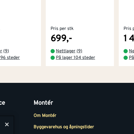
k
Pris per stk
Pris 
699,-
1 
er
(
9
)
Nettlager
(
9
)
Ne
 96 steder
På lager 104 steder
På
ce
Montér
Om Montér
Byggevarehus og åpningstider