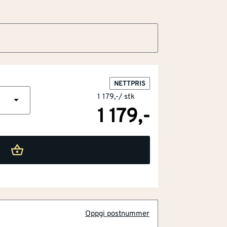
NETTPRIS
1 179,-
/
stk
1 179,-
Oppgi postnummer