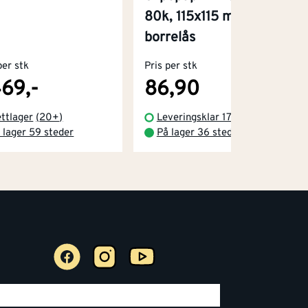
80k, 115x115 mm med
borrelås
per stk
Pris per stk
469,-
86,90
ttlager
(
20+
)
Leveringsklar 17.08.2026
 lager 59 steder
På lager 36 steder