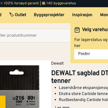
 | ⭐ 100% fornøyd garanti | 🏪 140 byggevarehus
d
🏷️ Outlet
Byggeprosjekter
Inspirasjon
Mon
Velg varehu
Velg lag
For lagerstatus o
her
Postnr
DEWALT sagblad DT4286
Dewalt
216x30 mm, 80 tenner
DEWALT sagblad D
tenner
Laserskårne ekspansjonssp
Sagblad DT4370, 216x30 
Ekstra store Carbide tenn
60 tenner
Rustbestandig Carbide hol