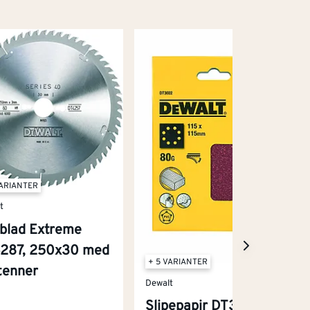
VARIANTER
t
blad Extreme
287, 250x30 med
+ 5 VARIANTER
tenner
Dewalt
Slipepapir DT3022,